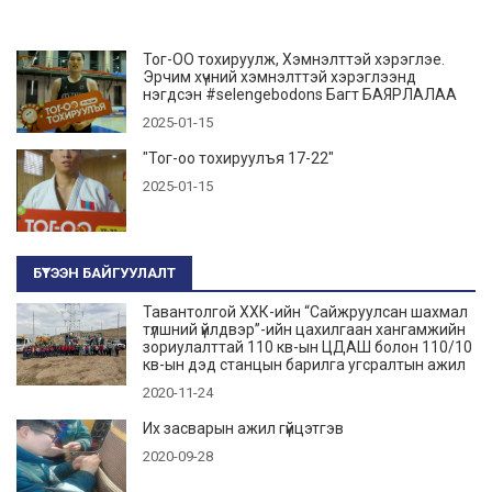
Тог-ОО тохируулж, Хэмнэлттэй хэрэглэе.
Эрчим хүчний хэмнэлттэй хэрэглээнд
нэгдсэн #selengebodons Багт БАЯРЛАЛАА
2025-01-15
"Тог-оо тохируулъя 17-22"
2025-01-15
БҮТЭЭН БАЙГУУЛАЛТ
Тавантолгой ХХК-ийн “Сайжруулсан шахмал
түлшний үйлдвэр”-ийн цахилгаан хангамжийн
зориулалттай 110 кв-ын ЦДАШ болон 110/10
кв-ын дэд станцын барилга угсралтын ажил
2020-11-24
Их засварын ажил гүйцэтгэв
2020-09-28