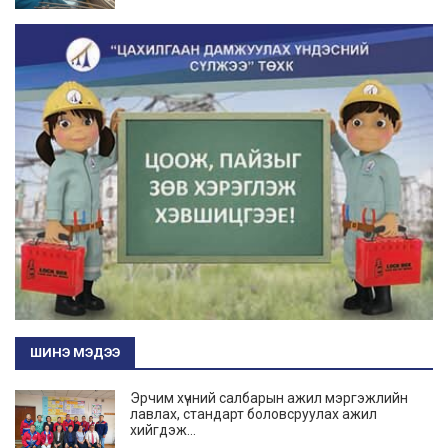
ШИНЭ МЭДЭЭ
Эрчим хүчний салбарын ажил мэргэжлийн
лавлах, стандарт боловсруулах ажил
хийгдэж...