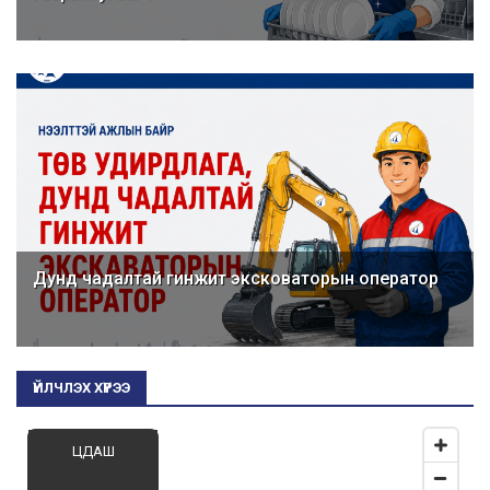
Дунд чадалтай гинжит эксковаторын оператор
ҮЙЛЧЛЭХ ХҮРЭЭ
ЦДАШ