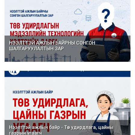
НЭЭЛТТЭЙ АЖЛЫН БАЙРНЫ СОНГОН
ШАЛГАРУУЛАЛТЫН ЗАР
Нээлттэй ажлын байр - Төв удирдлага, цайны
газрын угаагч