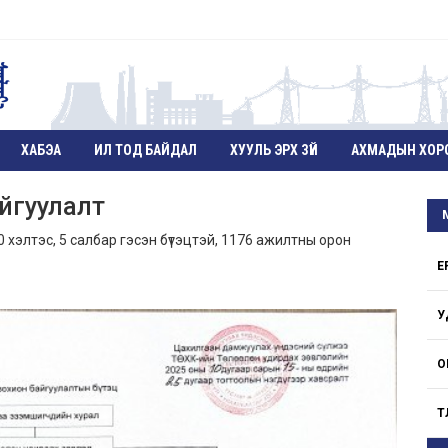
ХАБЭА
ИЛ ТОД БАЙДАЛ
ХУУЛЬ ЭРХ ЗҮЙ
АХМАДЫН ХОР
айгуулалт
 хэлтэс, 5 салбар гэсэн бүтэцтэй, 1176 ажилтны орон
Е
У
О
Т