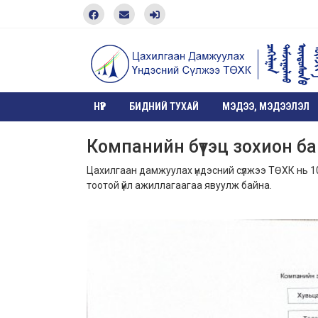
НҮҮР
БИДНИЙ ТУХАЙ
МЭДЭЭ, МЭДЭЭЛЭЛ
Компанийн бүтэц зохион б
Цахилгаан дамжуулах үндэсний сүлжээ ТӨХК нь 10
тоотой үйл ажиллагаагаа явуулж байна.