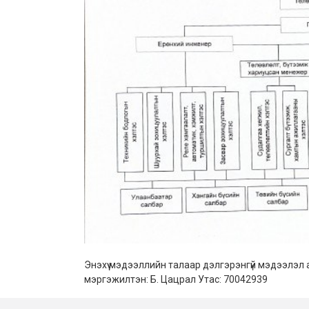
Энэхүү мэдээллийн талаар дэлгэрэнгүй мэдээлэл 
мэргэжилтэн: Б. Цацрал Утас: 70042939