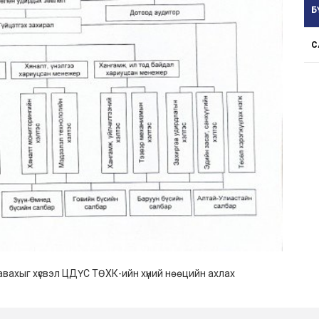
Б
С
авахыг хүсвэл ЦДҮС ТӨХК-ийн хүний нөөцийн ахлах