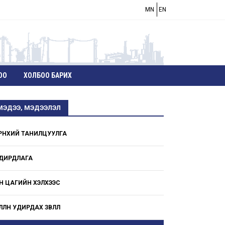
MN
EN
ОО
ХОЛБОО БАРИХ
МЭДЭЭ, МЭДЭЭЛЭЛ
РӨНХИЙ ТАНИЛЦУУЛГА
ДИРДЛАГА
Н ЦАГИЙН ХЭЛХЭЭС
ӨЛӨӨЛӨН УДИРДАХ ЗӨВЛӨЛ