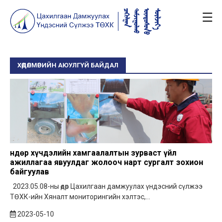
☰
ХӨДӨЛМӨРИЙН АЮУЛГҮЙ БАЙДАЛ
Өндөр хүчдэлийн хамгаалалтын зурваст үйл
ажиллагаа явуулдаг жолооч нарт сургалт зохион
байгуулав
2023.05.08-ны өдөр Цахилгаан дамжуулах үндэсний сүлжээ
ТӨХК-ийн Хяналт мониторингийн хэлтэс,...
2023-05-10