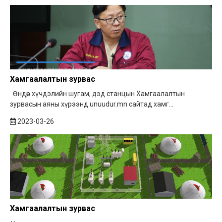
Хамгаалалтын зурвас
Өндөр хүчдэлийн шугам, дэд станцын Хамгаалалтын
зурвасын аяны хүрээнд unuudur.mn сайтад хамг...
2023-03-26
Хамгаалалтын зурвас