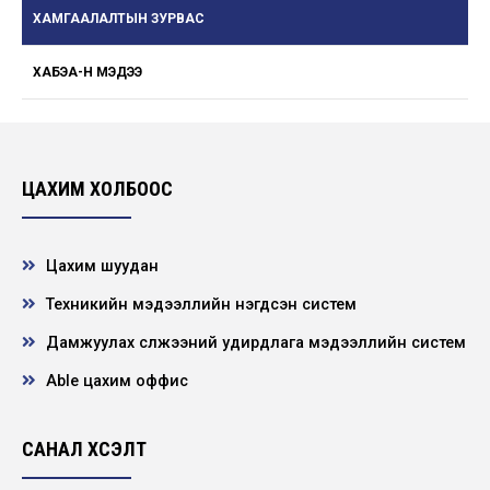
ХАМГААЛАЛТЫН ЗУРВАС
ХАБЭА-Н МЭДЭЭ
ЦАХИМ ХОЛБООС
Цахим шуудан
Техникийн мэдээллийн нэгдсэн систем
Дамжуулах сүлжээний удирдлага мэдээллийн систем
Able цахим оффис
САНАЛ ХҮСЭЛТ