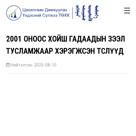
☰
2001 ОНООС ХОЙШ ГАДААДЫН ЗЭЭЛ
ТУСЛАМЖААР ХЭРЭГЖСЭН ТӨСЛҮҮД
Нийтэлсэн: 2025-08-10