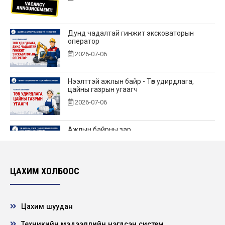
Дунд чадалтай гинжит эксковаторын
оператор
2026-07-06
Нээлттэй ажлын байр - Төв удирдлага,
цайны газрын угаагч
2026-07-06
Ажлын байрны зар
2026-06-25
ЦАХИМ ХОЛБООС
Нээлттэй ажлын байр - Төв удирдлагад өндөр
үелзлэлийн холбооны инженер
2026-06-22
Цахим шуудан
Техникийн мэдээллийн нэгдсэн систем