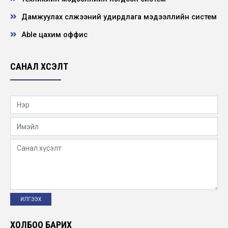
НЭЭЛТТЭЙ АЖЛЫН БАЙРНЫ СОНГОН
ШАЛГАРУУЛАЛТЫН ЗАР
Дамжуулах сүлжээний удирдлага мэдээллийн систем
2026-06-21
Able цахим оффис
"ХҮҮХЭД ХҮМҮҮЖЛИЙН ЭЕРЭГ АРГА”
сэдэвт сургалт зохион байгууллаа
САНАЛ ХҮСЭЛТ
2026-05-22
Нээлттэй ажлын байр -Төв удирдлага
Барилгын инженер
2026-05-19
УГИЙН БИЧИГ – ЭРҮҮЛ МОНГОЛ” сургалт
ЦДҮС ТӨХК-ийн хэмжээнд зохион
байгуулав
2026-05-12
“Хөдөлмөрийн аюулгүй байдал – Ажилтан
бүрийн оролцоо” сэдэвт уралдааны
шилдгүүд...
ХОЛБОО БАРИХ