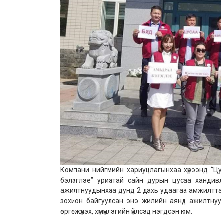
Компани нийгмийн хариуцлагынхаа хүрээнд ‘
’
Цу
бэлэглэе” уриатай сайн дурын цусаа хандив
ажилтнуудынхаа дунд 2 дахь удаагаа амжилттай
зохион байгуулсан энэ жилийн аянд ажилтну
өргөжүүлэх, хүмүүнлэгийн үйлс
эд
нэгд
сэн юм.