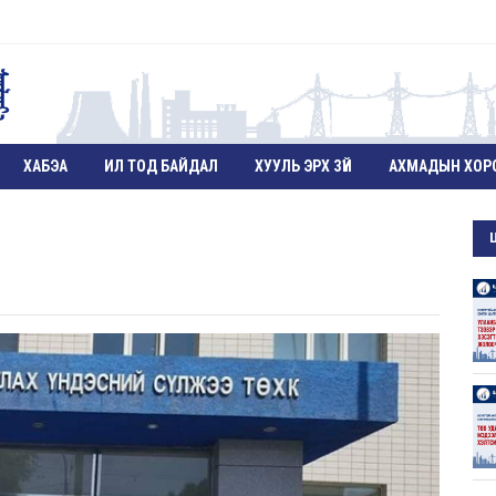
ХАБЭА
ИЛ ТОД БАЙДАЛ
ХУУЛЬ ЭРХ ЗҮЙ
АХМАДЫН ХОР