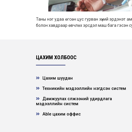
Таны нэг удаа өгсөн цус гурван хүний эрдэнэт ами
болон хавдраар өвчлөх эрсдэл маш бага гэсэн с
ЦАХИМ ХОЛБООС
Цахим шуудан
Техникийн мэдээллийн нэгдсэн систем
Дамжуулах сүлжээний удирдлага
мэдээллийн систем
Able цахим оффис