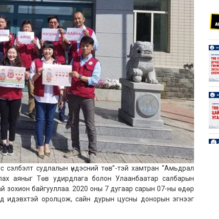
с сэлбэлт судлалын үндэсний төв
’’
-тэй хамтран “Амьдрал
лах аяныг Төв удирдлага болон Улаанбаатар салбарын
 зохион байгууллаа. 2020 оны 7 дугаар сарын 07-ны өдөр
уд идэвхтэй оролцож,
сайн дурын цусны донорын эгнээг