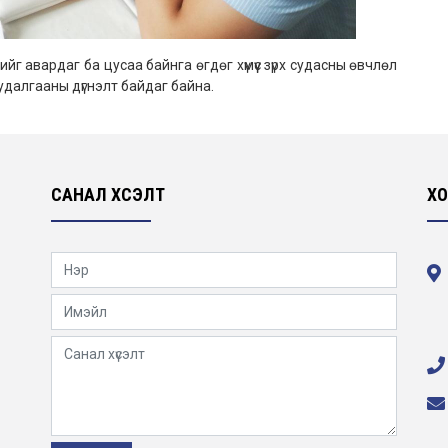
йг авардаг ба цусаа байнга өгдөг хүмүүс зүрх судасны өвчлөл
удалгааны дүгнэлт байдаг байна.
САНАЛ ХҮСЭЛТ
ХО