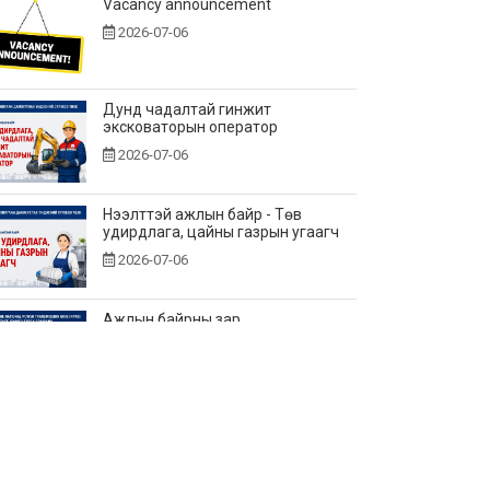
Vacancy announcement
2026-07-06
Дунд чадалтай гинжит
эксковаторын оператор
2026-07-06
Нээлттэй ажлын байр - Төв
удирдлага, цайны газрын угаагч
2026-07-06
Ажлын байрны зар
2026-06-25
Нээлттэй ажлын байр - Төв
удирдлагад өндөр үелзлэлийн
холбооны инженер
2026-06-22