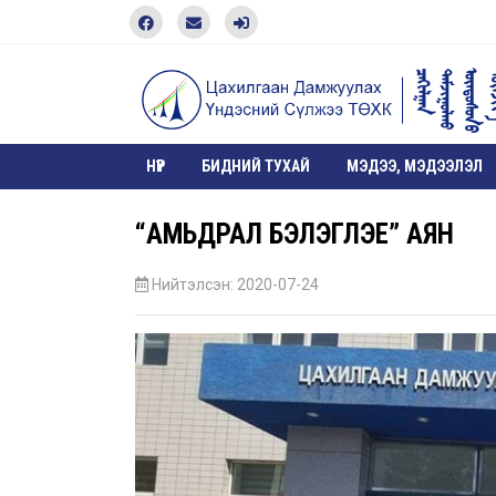
НҮҮР
БИДНИЙ ТУХАЙ
МЭДЭЭ, МЭДЭЭЛЭЛ
“АМЬДРАЛ БЭЛЭГЛЭЕ” АЯН
Нийтэлсэн: 2020-07-24