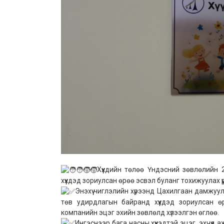
Хүүхдийн төлөө Үндэсний зөвлөлийн 
хүүхдэд зориулсан өрөө эсвэл буланг тохижуулах үү
Энэхүү чиглэлийн хүрээнд Цахилгаан дамжуу
төв удирдлагын байранд хүүхдэд зориулсан 
компанийн эцэг эхийн зөвлөлд хүлээлгэн өглөө.
Ингэснээр бага насны хүүхэдтэй эцэг, эхчүүд