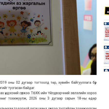
2019 оны 02 дугаар тогтоолд төр, хувийн байгууллага бүр
ргийг тусгасан байдаг.
лах үндэсний сүлжээ ТӨХК-ийн Үйлдвэрчний эвлэлийн хороо
өрөөг тохижуулж, 2026 оны 3 дугаар сарын 18-ны өдөр
 ажлынхаа тодорхой хугацаанд хүүхдээ тусгайлан тохижуулсан