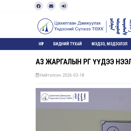
НҮҮР
БИДНИЙ ТУХАЙ
МЭДЭЭ, МЭДЭЭЛЭЛ
АЗ ЖАРГАЛЫН ӨРГӨӨ ҮҮДЭЭ НЭЭ
Нийтэлсэн: 2026-03-18