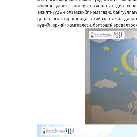
өрөөнд үлдээж, камерын хяналтын дор сана
ажилтнуудын бүтээмжийг нэмэгдүүлж, байгууллагын 
цэцэрлэгээ тараад эцэг эхийнхээ ажил дээр ир
хүүхдийн эрхийг хамгаалсан, болзошгүй эрсдэлээс 