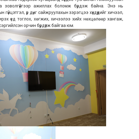
а зоволгүйгээр ажиллах боломж бүрдэж байна. Энэ нь
гүйцэтгэл, үр дүнг сайжруулахын зэрэгцээ хүүхдүүдийг хичээл,
эх үед тоглох, хөгжих, хичээлээ хийх нөхцөлөөр хангаж,
сэргийлсэн орчин бүрдүүлж байгаа юм.