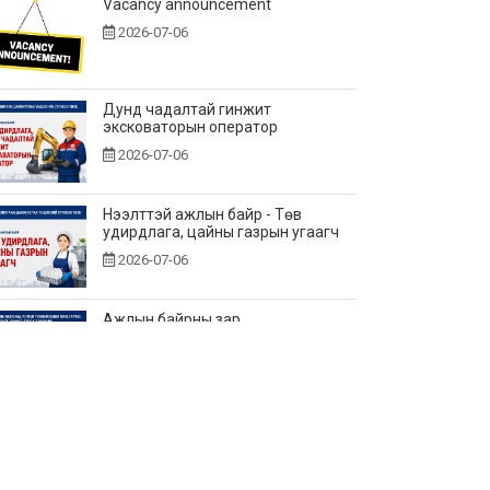
Vacancy announcement
2026-07-06
Дунд чадалтай гинжит
эксковаторын оператор
2026-07-06
Нээлттэй ажлын байр - Төв
удирдлага, цайны газрын угаагч
2026-07-06
Ажлын байрны зар
2026-06-25
Нээлттэй ажлын байр - Төв
удирдлагад өндөр үелзлэлийн
холбооны инженер
2026-06-22