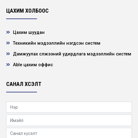
ЦАХИМ ХОЛБООС
Нээлттэй ажлын байр - Төв удирдлагад өндөр
үелзлэлийн холбооны инженер
2026-06-22
Цахим шуудан
Техникийн мэдээллийн нэгдсэн систем
НЭЭЛТТЭЙ АЖЛЫН БАЙРНЫ СОНГОН
ШАЛГАРУУЛАЛТЫН ЗАР
Дамжуулах сүлжээний удирдлага мэдээллийн систем
2026-06-21
Able цахим оффис
"ХҮҮХЭД ХҮМҮҮЖЛИЙН ЭЕРЭГ АРГА”
сэдэвт сургалт зохион байгууллаа
САНАЛ ХҮСЭЛТ
2026-05-22
Нээлттэй ажлын байр -Төв удирдлага
Барилгын инженер
2026-05-19
УГИЙН БИЧИГ – ЭРҮҮЛ МОНГОЛ” сургалт