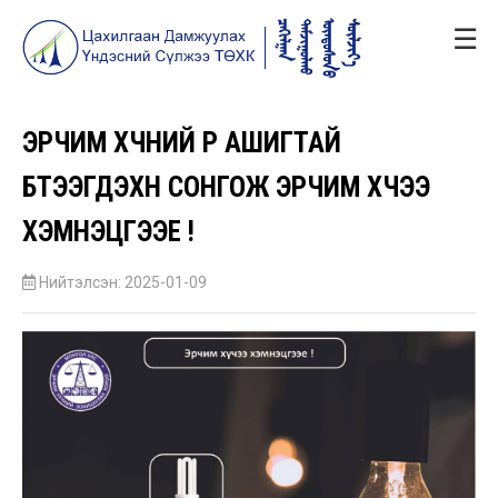
☰
ЭРЧИМ ХҮЧНИЙ ҮР АШИГТАЙ
БҮТЭЭГДЭХҮҮН СОНГОЖ ЭРЧИМ ХҮЧЭЭ
ХЭМНЭЦГЭЭЕ !
Нийтэлсэн: 2025-01-09