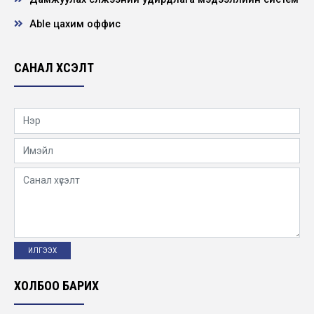
2026-06-21
Able цахим оффис
"ХҮҮХЭД ХҮМҮҮЖЛИЙН ЭЕРЭГ АРГА”
сэдэвт сургалт зохион байгууллаа
САНАЛ ХҮСЭЛТ
2026-05-22
Нээлттэй ажлын байр -Төв удирдлага
Барилгын инженер
2026-05-19
УГИЙН БИЧИГ – ЭРҮҮЛ МОНГОЛ” сургалт
ЦДҮС ТӨХК-ийн хэмжээнд зохион
байгуулав
2026-05-12
“Хөдөлмөрийн аюулгүй байдал – Ажилтан
бүрийн оролцоо” сэдэвт уралдааны
шилдгүүд...
ХОЛБОО БАРИХ
2026-04-28