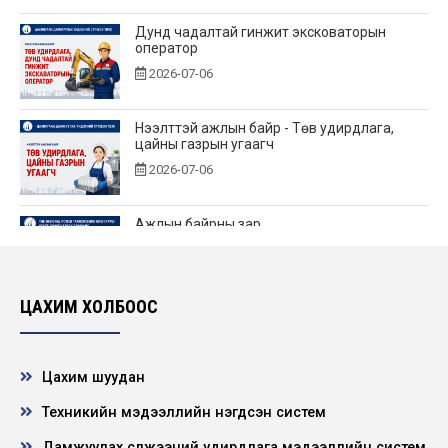
Дунд чадалтай гинжит эксковаторын
оператор
2026-07-06
Нээлттэй ажлын байр - Төв удирдлага,
цайны газрын угаагч
2026-07-06
Ажлын байрны зар
2026-06-25
ЦАХИМ ХОЛБООС
Нээлттэй ажлын байр - Төв удирдлагад
өндөр үелзлэлийн холбооны инженер
2026-06-22
Цахим шуудан
Техникийн мэдээллийн нэгдсэн систем
НЭЭЛТТЭЙ АЖЛЫН БАЙРНЫ СОНГОН
ШАЛГАРУУЛАЛТЫН ЗАР
Дамжуулах сүлжээний удирдлага мэдээллийн систем