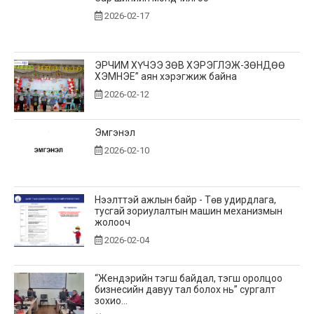
2026-02-17
ЭРЧИМ ХҮЧЭЭ ЗӨВ ХЭРЭГЛЭЖ-ЗӨНДӨӨ
ХЭМНЭЕ” аян хэрэгжиж байна
2026-02-12
Эмгэнэл
2026-02-10
Нээлттэй ажлын байр - Төв удирдлага,
тусгай зориулалтын машин механизмын
жолооч
2026-02-04
“Жендэрийн тэгш байдал, тэгш оролцоо
бизнесийн давуу тал болох нь” сургалт
зохио...