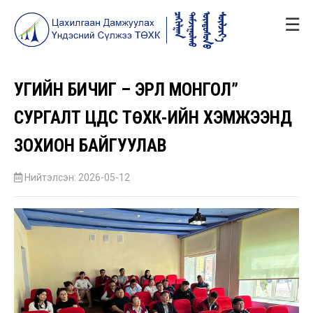
☰
УГИЙН БИЧИГ – ЭРҮҮЛ МОНГОЛ”
СУРГАЛТ ЦДҮС ТӨХК-ИЙН ХЭМЖЭЭНД
ЗОХИОН БАЙГУУЛАВ
Нийтэлсэн: 2026-05-12