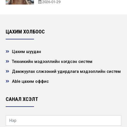
2026-01-29
Нээлттэй ажлын байр - Улаанбаатар
салбар, сантехникийн слесарь
2026-01-29
ЦАХИМ ХОЛБООС
Нээлттэй ажлын байр - Улаанбаатар
салбар, шугам засварын монтёр
Цахим шуудан
2026-01-23
Техникийн мэдээллийн нэгдсэн систем
Дамжуулах сүлжээний удирдлага мэдээллийн систем
Нээлттэй ажлын байр - Улаанбаатар
салбар, дэд станцын засварын монтёр
Able цахим оффис
2026-01-22
САНАЛ ХҮСЭЛТ
УИХ-ын гишүүн С.Цэнгүүн Цахилгаан дамжуулах
үндэсний сүлжээ ТӨХК-д ажиллалаа.
2026-01-18
“Эрчим хүчний сүлжээний найдвартай