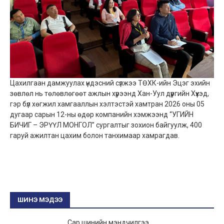
Цахилгаан дамжуулах үндэсний сүлжээ ТӨХК-ийн Эцэг эхийн
зөвлөл нь төлөвлөгөөт ажлын хүрээнд Хан-Уул дүүргийн Хүүхэд,
гэр бүл хөгжил хамгааллын хэлтэстэй хамтран 2026 оны 05
дугаар сарын 12-ны өдөр компанийн хэмжээнд “УГИЙН
БИЧИГ – ЭРҮҮЛ МОНГОЛ” сургалтыг зохион байгуулж, 400
гаруй ажилтан цахим болон танхимаар хамрагдав.
ШИНЭ МЭДЭЭ
Сар шинийн мэндчилгээ