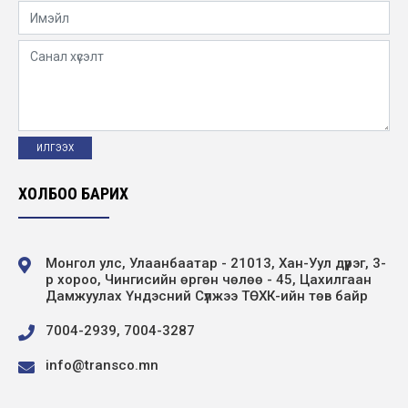
байдлыг дэмжих тоног төхөөрөмж нийлүүлэх
төс...
2026-01-18
Эрчим хүчний дэд сайд С.Далхаасүрэн
“Цахилгаан дамжуулах үндэсний сүлжээ”
ТӨХК-и...
2026-01-17
ХОЛБОО БАРИХ
Нээлттэй ажлын байр - Улаанбаатар
салбар, Захиргаа, аж ахуйн албанд үйлчлэгч
2026-01-16
Монгол улс, Улаанбаатар - 21013, Хан-Уул дүүрэг, 3-
р хороо, Чингисийн өргөн чөлөө - 45, Цахилгаан
Дамжуулах Үндэсний Сүлжээ ТӨХК-ийн төв байр
7004-2939, 7004-3287
info@transco.mn