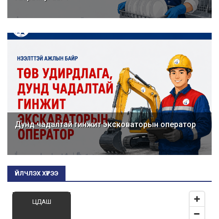
Дунд чадалтай гинжит эксковаторын оператор
ҮЙЛЧЛЭХ ХҮРЭЭ
ЦДАШ