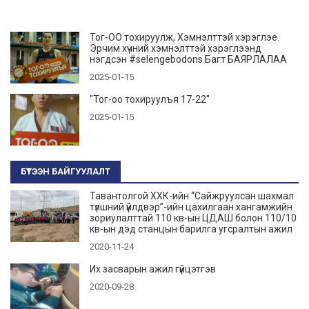
Тог-ОО тохируулж, Хэмнэлттэй хэрэглэе.
Эрчим хүчний хэмнэлттэй хэрэглээнд
нэгдсэн #selengebodons Багт БАЯРЛАЛАА
2025-01-15
"Тог-оо тохируулъя 17-22"
2025-01-15
БҮТЭЭН БАЙГУУЛАЛТ
Тавантолгой ХХК-ийн “Сайжруулсан шахмал
түлшний үйлдвэр”-ийн цахилгаан хангамжийн
зориулалттай 110 кв-ын ЦДАШ болон 110/10
кв-ын дэд станцын барилга угсралтын ажил
2020-11-24
Их засварын ажил гүйцэтгэв
2020-09-28