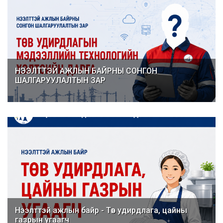
НЭЭЛТТЭЙ АЖЛЫН БАЙРНЫ СОНГОН
ШАЛГАРУУЛАЛТЫН ЗАР
Нээлттэй ажлын байр - Төв удирдлага, цайны
газрын угаагч