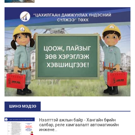
ШИНЭ МЭДЭЭ
Нээлттэй ажлын байр - Хангайн бүсийн
салбар, реле хамгаалалт автоматикийн
инжене...