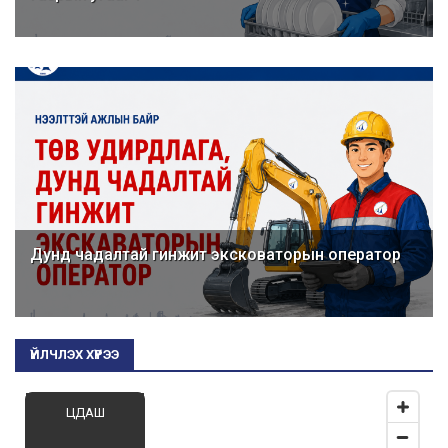
Дунд чадалтай гинжит эксковаторын оператор
ҮЙЛЧЛЭХ ХҮРЭЭ
ЦДАШ