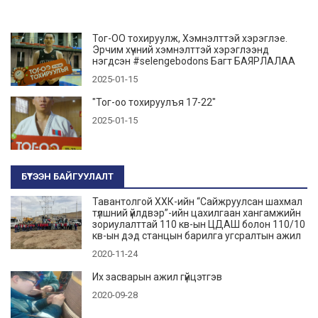
Тог-ОО тохируулж, Хэмнэлттэй хэрэглэе.
Эрчим хүчний хэмнэлттэй хэрэглээнд
нэгдсэн #selengebodons Багт БАЯРЛАЛАА
2025-01-15
"Тог-оо тохируулъя 17-22"
2025-01-15
БҮТЭЭН БАЙГУУЛАЛТ
Тавантолгой ХХК-ийн “Сайжруулсан шахмал
түлшний үйлдвэр”-ийн цахилгаан хангамжийн
зориулалттай 110 кв-ын ЦДАШ болон 110/10
кв-ын дэд станцын барилга угсралтын ажил
2020-11-24
Их засварын ажил гүйцэтгэв
2020-09-28