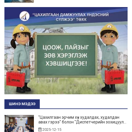
ШИНЭ МЭДЭЭ
"Цахилгаан эрчим хүч худалдах, худалдан
авах гэрээ" болон "Диспетчерийн зохицуул...
2025-12-15