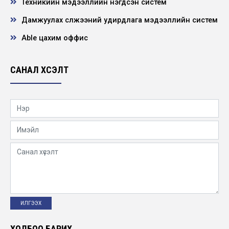
Техникийн мэдээллийн нэгдсэн систем
2025-09-01
Дамжуулах сүлжээний удирдлага мэдээллийн систем
Японы үйлдвэрчний эвлэлийн төлөөлөгчид
Able цахим оффис
Монголд айлчилж, эрчим хүчний салбарын үй...
2025-08-25
САНАЛ ХҮСЭЛТ
ХӨДӨЛМӨРИЙН АЮУЛГҮЙ БАЙДАЛ, ЭРҮҮЛ
АХУЙН МЕНЕЖМЕНТИЙН ТОГТОЛЦОО ISO
45001:2018 ГЭ...
2025-08-13
Нээлттэй ажлын байр - Хангайн бүсийн
салбар, реле хамгаалалт автоматикийн
инжене...
2025-08-11
Нээлттэй ажлын байр - Хангайн бүсийн
салбар, өндөр хүчдэлийн туршилт,
хэмжилтийн...
2025-08-11
ХОЛБОО БАРИХ