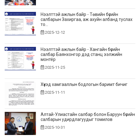
Нээлттэй ажлын байр - Төвийн бүсийн
салбарын Захиргаа, аж ахуйн албанд туслах
то...
2025-12-12
Нээлттэй ажлын байр - Хангайн бүсийн
салбар Баянхонгор дэд станц ээлжийн
монтёр
2025-11-25
Хүүхэд хамгааллын бодлогын баримт бичиг
2025-11-11
Алтай-Улиастайн салбар болон Баруун бүсийн
салбарын удирдлагуудыг томилов
2025-10-31