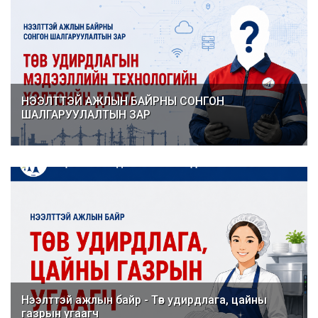
НЭЭЛТТЭЙ АЖЛЫН БАЙРНЫ СОНГОН
ШАЛГАРУУЛАЛТЫН ЗАР
Нээлттэй ажлын байр - Төв удирдлага, цайны
газрын угаагч