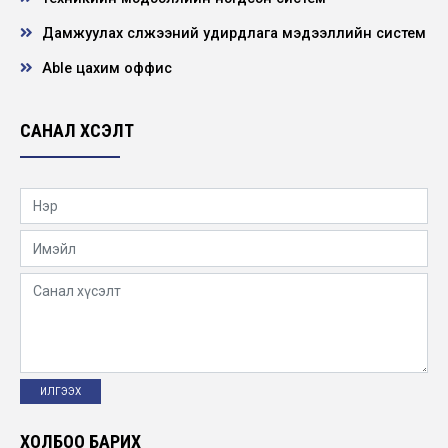
Дамжуулах сүлжээний удирдлага мэдээллийн систем
Able цахим оффис
САНАЛ ХҮСЭЛТ
ХОЛБОО БАРИХ