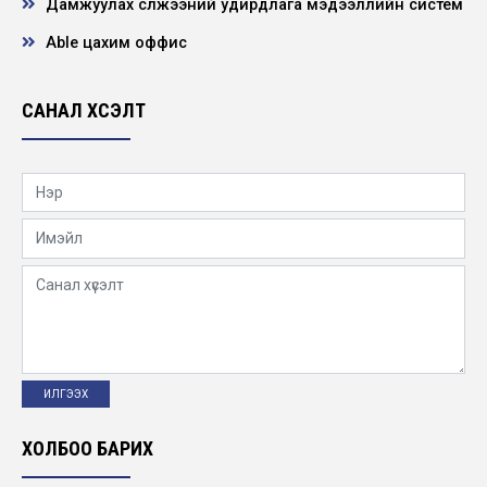
Дамжуулах сүлжээний удирдлага мэдээллийн систем
Able цахим оффис
“Хамтын гэрээ”-г шинэчлэн батлав
2019-05-29
САНАЛ ХҮСЭЛТ
Олон Улсын Форумд оролцов
2019-05-27
2018 оны Топ-100 Аж Ахуйн Нэгжээр
шалгарлаа
2019-05-20
Архив, албан хэрэг хөтлөлтийн сургалт
зохион байгуулав
2019-05-15
ХОЛБОО БАРИХ