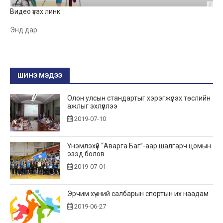
Видео үзэх линк
Энд дар
ШИНЭ МЭДЭЭ
Олон улсын стандартыг хэрэгжүүлэх төслийн
ажлыг эхлүүллээ
2019-07-10
Үнэмлэхүй “Аварга Баг”-аар шалгарч цомын
эзэд болов
2019-07-01
Эрчим хүчний салбарын спортын их наадам
2019-06-27