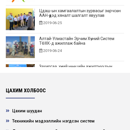
Цдаш-ын хамгаалалтын зурвасыг зөрчсөн
ААН-үүдэд хяналт шалгалт явуулав
2019-06-25
Алтай-Улиастайн Эрчим Хүчний Систем
ТӨХК-д ажиллаж байна
2019-06-24
Захиргаа, хүний нөөцийн ажилтнуудын
зөвлөгөөн амжилттай болж өндөрлөлөө
2019-06-13
ЦАХИМ ХОЛБООС
Албан шаардлага хүргүүлэв
2019-06-11
Цахим шуудан
Техникийн мэдээллийн нэгдсэн систем
“Аврагч-2019” тэмцээн зохион байгуулав
2019-05-29