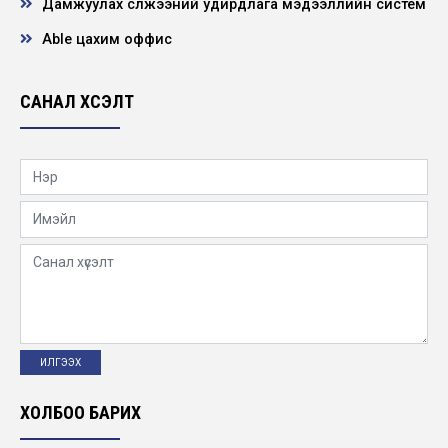
Дамжуулах сүлжээний удирдлага мэдээллийн систем
Нээлттэй ажлын байр - Хангайн бүсийн
салбар, ээлжийн монтёр
Able цахим оффис
2025-09-22
САНАЛ ХҮСЭЛТ
Судалгаа шинжилгээний ажил
2025-09-15
“ӨНДРИЙН СУРГАЛТЫН ТӨВ”-ИЙН
АНХНЫ СЕРТИФИКАТ ОЛГОХ СУРГАЛТ
АМЖИЛТТАЙ БОЛЛОО.
2025-09-01
Японы үйлдвэрчний эвлэлийн төлөөлөгчид
Монголд айлчилж, эрчим хүчний салбарын
үй...
2025-08-25
ХОЛБОО БАРИХ
ХӨДӨЛМӨРИЙН АЮУЛГҮЙ БАЙДАЛ, ЭРҮҮЛ