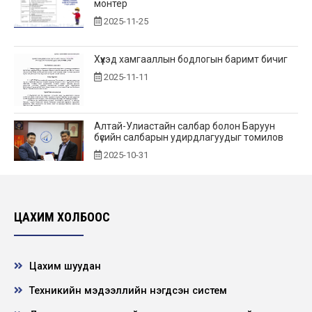
монтёр
2025-11-25
Хүүхэд хамгааллын бодлогын баримт бичиг
2025-11-11
Алтай-Улиастайн салбар болон Баруун
бүсийн салбарын удирдлагуудыг томилов
2025-10-31
Vacancy announcement
2025-10-28
ЦАХИМ ХОЛБООС
ХБНГУ-ын зөвлөх Dr.Wenfried Heusenger
Цахим шуудан
уулзалт зохион байгууллаа.
2025-09-22
Техникийн мэдээллийн нэгдсэн систем