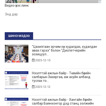
Видео үзэх линк
Энд дар
ШИНЭ МЭДЭЭ
"Цахилгаан эрчим хүч худалдах, худалдан
авах гэрээ" болон "Диспетчерийн
зохицуул...
2025-12-15
Нээлттэй ажлын байр - Төвийн бүсийн
салбарын Захиргаа, аж ахуйн албанд
туслах то...
2025-12-12
Нээлттэй ажлын байр - Хангайн бүсийн
салбар Баянхонгор дэд станц ээлжийн