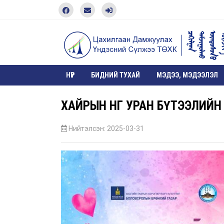
НҮҮР
БИДНИЙ ТУХАЙ
МЭДЭЭ, МЭДЭЭЛЭЛ
ХАЙРЫН ӨНГӨ УРАН БҮТЭЭЛИЙ
Нийтэлсэн: 2025-03-31