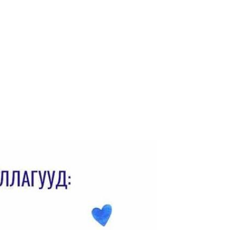
Компанийн үйлдвэрлэл, техникийн
зөвлөлийн хурал болов
2019-08-23
Гүйцэтгэх захирал албан
томилолтоор дэд станцуудад
ажиллалаа
2019-08-22
ЦДАШ-ын хамгаалалтын
зурвасын дэглэм сахиулав
2019-08-22
МЭНДЧИЛГЭЭ
2019-08-16
Монгол Улсын Аж Үйлдвэрийн
Гавьяат Ажилтан Н.Тогоон
хөшөөнд цэцэг өргөв