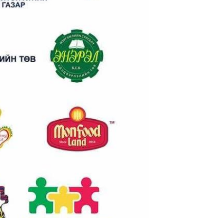
Цдаш-ын хамгаалалтын зурвасыг
зөрчсөн ААН-үүдэд хяналт шалгалт
явуулав
2019-06-25
Алтай-Улиастайн Эрчим Хүчний
Систем ТӨХК-д ажиллаж байна
2019-06-24
Захиргаа, хүний нөөцийн
ажилтнуудын зөвлөгөөн
амжилттай болж өндөрлөлөө
2019-06-13