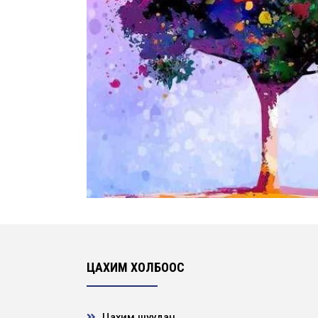
ЦАХИМ ХОЛБООС
Цахим шуудан