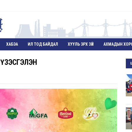
ХАБЭА
ИЛ ТОД БАЙДАЛ
ХУУЛЬ ЭРХ ЗҮЙ
АХМАДЫН ХОР
Н ҮЗЭСГЭЛЭН