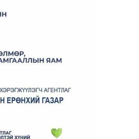
2019-08-16
МЭНДЧИЛГЭЭ
2019-07-10
Олон улсын стандартыг хэрэгжүүлэх
төслийн ажлыг эхлүүллээ
2019-07-10
Үнэмлэхүй “Аварга Баг”-аар
шалгарч цомын эзэд болов
2019-07-01
Эрчим хүчний салбарын спортын их
наадам
2019-06-27