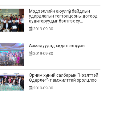
Мэдээллийн аюулгүй байдлын
удирдлагын тогтолцооны дотоод
аудиторуудыг бэлтгэх су...
2019-09-30
Ахмадуудад хүндэтгэл үзүүлэв
2019-09-30
Эрчим хүчний салбарын “Нээлттэй
Өдөрлөг”-т амжилттай оролцлоо
2019-09-30
Эрчим хүчний хэмнэлтийн жил
болгон зарласантай холбогдуулан
зохион байгуулсан аж...
2019-09-18