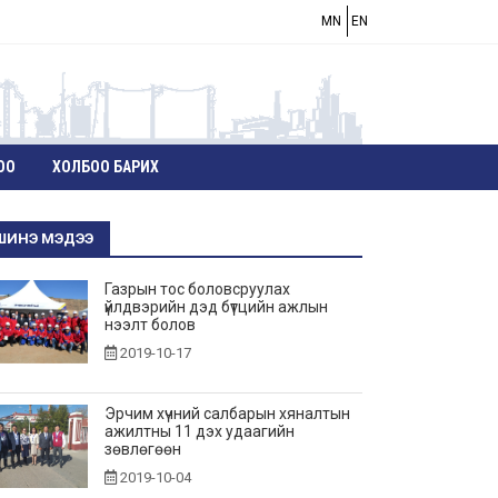
MN
EN
ОО
ХОЛБОО БАРИХ
ШИНЭ МЭДЭЭ
Газрын тос боловсруулах
үйлдвэрийн дэд бүтцийн ажлын
нээлт болов
2019-10-17
Эрчим хүчний салбарын хяналтын
ажилтны 11 дэх удаагийн
зөвлөгөөн
2019-10-04