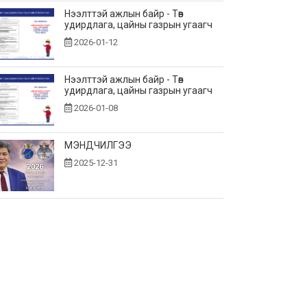
Нээлттэй ажлын байр - Төв
удирдлага, цайны газрын угаагч
2026-01-12
Нээлттэй ажлын байр - Төв
удирдлага, цайны газрын угаагч
2026-01-08
МЭНДЧИЛГЭЭ
2025-12-31
Монгол, Оросын эрчим хүчний
байгууллагууд хамтын
ажиллагаагаа өргөжүүлнэ.
2025-12-19
"Цахилгаан эрчим хүч худалдах,
худалдан авах гэрээ" болон