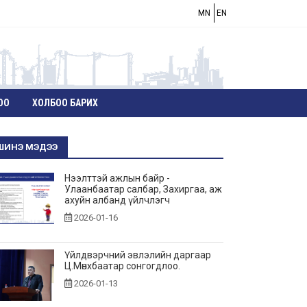
MN
EN
ОО
ХОЛБОО БАРИХ
ШИНЭ МЭДЭЭ
Нээлттэй ажлын байр -
Улаанбаатар салбар, Захиргаа, аж
ахуйн албанд үйлчлэгч
2026-01-16
Үйлдвэрчний эвлэлийн даргаар
Ц.Мөнхбаатар сонгогдлоо.
2026-01-13