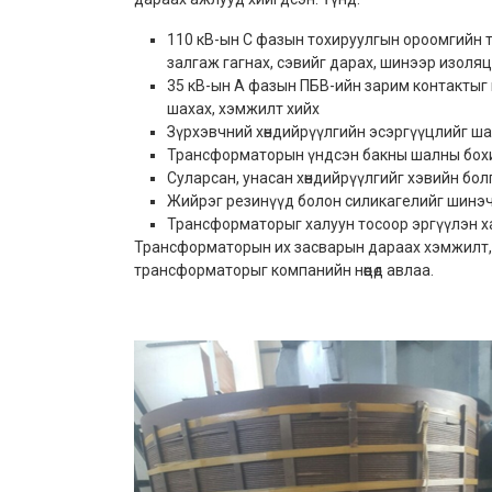
110 кВ-ын С фазын тохируулгын ороомгийн т
залгаж гагнах, сэвийг дарах, шинээр изоля
35 кВ-ын А фазын ПБВ-ийн зарим контактыг ш
шахах, хэмжилт хийх
Зүрхэвчний хөндийрүүлгийн эсэргүүцлийг ш
Трансформаторын үндсэн бакны шалны бох
Суларсан, унасан хөндийрүүлгийг хэвийн бо
Жийрэг резинүүд болон силикагелийг шинэ
Трансформаторыг халуун тосоор эргүүлэн х
Трансформаторын их засварын дараах хэмжилт, ту
трансформаторыг компанийн нөөцөд авлаа.