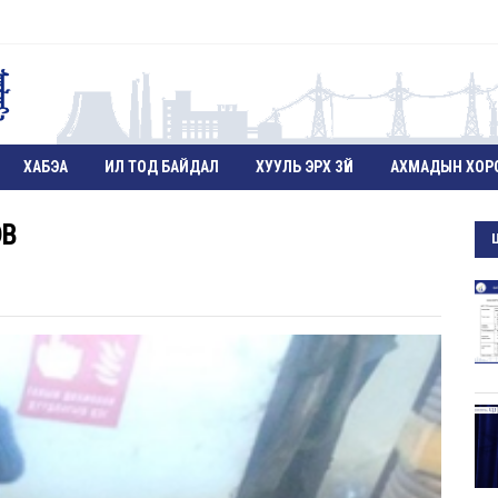
ХАБЭА
ИЛ ТОД БАЙДАЛ
ХУУЛЬ ЭРХ ЗҮЙ
АХМАДЫН ХОР
ЭВ