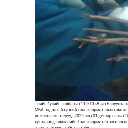
Төвийн бүсийн салбарын 110/10 кВ-ын Баруунхар
МВА чадалтай хүчний трансформаторын гэмтэл уст
инженер, монтёрууд 2020 оны 01 дүгээр сарын 15-
хугацаанд компанийн Трансформатор засварын 
дараах ажлууд хийгдсэн. Үүнд: