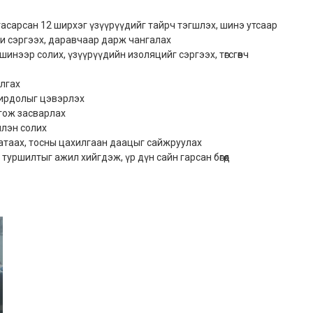
асарсан 12 ширхэг үзүүрүүдийг тайрч тэгшлэх, шинэ утсаар
ци сэргээх, даравчаар дарж чангалах
инээр солих, үзүүрүүдийн изоляцийг сэргээх, төгсгөвч
алгах
ирдолыг цэвэрлэх
лгож засварлах
члэн солих
атаах, тосны цахилгаан даацыг сайжруулах
ршилтыг ажил хийгдэж, үр дүн сайн гарсан бөгөөд