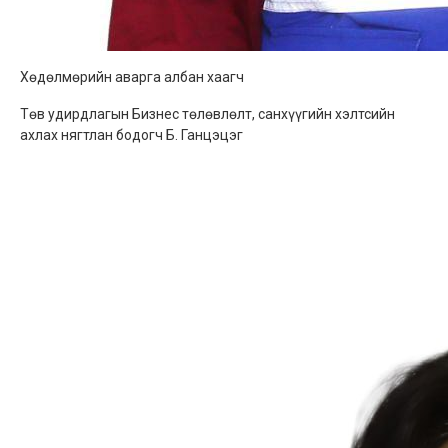
Хөдөлмөрийн аварга албан хаагч
Төв удирдлагын Бизнес төлөвлөлт, санхүүгийн хэлтсийн
ахлах нягтлан бодогч Б. Ганцэцэг