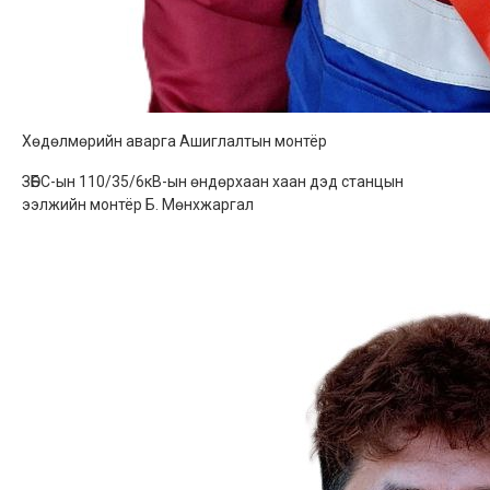
Хөдөлмөрийн аварга Ашиглалтын монтёр
ЗӨБС-ын 110/35/6кВ-ын өндөрхаан хаан дэд станцын
ээлжийн монтёр Б. Мөнхжаргал