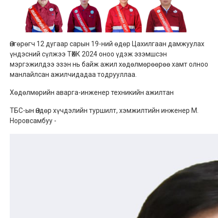
Өнгөрөгч 12 дугаар сарын 19-ний өдөр Цахилгаан дамжуулах
үндэсний сүлжээ ТӨХК 2024 оноо үдэж эзэмшсэн
мэргэжилдээ эзэн нь байж ажил хөдөлмөрөөрөө хамт олноо
манлайлсан ажилчидадаа тодрууллаа.
Хөдөлмөрийн аварга-инженер техникийн ажилтан
ТБС-ын Өндөр хүчдэлийн туршилт, хэмжилтийн инженер М.
Норовсамбуу -