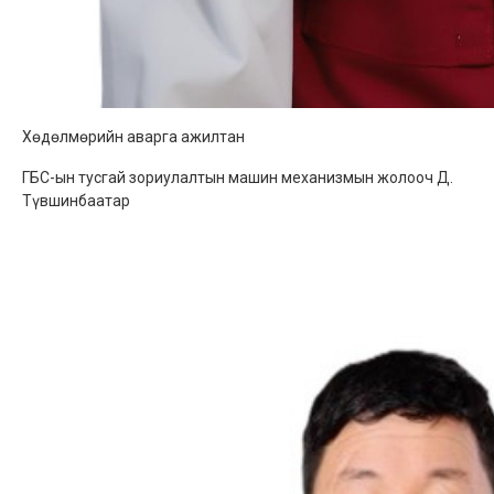
Хөдөлмөрийн аварга ажилтан
ГБС-ын тусгай зориулалтын машин механизмын жолооч Д.
Түвшинбаатар