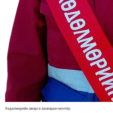
Хөдөлмөрийн аварга засварын монтёр