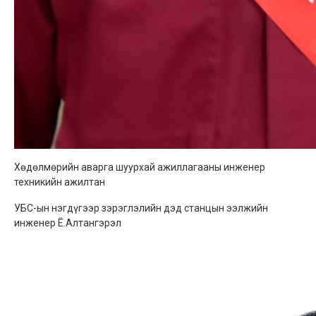
Хөдөлмөрийн аварга шуурхай ажиллагааны инженер
техникийн ажилтан
УБС-ын нэгдүгээр зэрэглэлийн дэд станцын ээлжийн
инженер Ё.Алтангэрэл