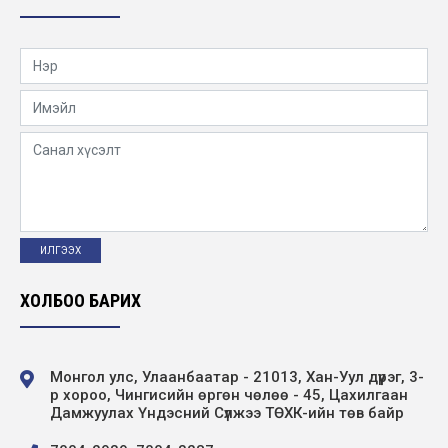
ХОЛБОО БАРИХ
Монгол улс, Улаанбаатар - 21013, Хан-Уул дүүрэг, 3-
р хороо, Чингисийн өргөн чөлөө - 45, Цахилгаан
Дамжуулах Үндэсний Сүлжээ ТӨХК-ийн төв байр