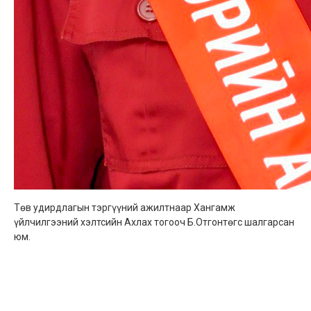
Төв удирдлагын тэргүүний ажилтнаар Хангамж
үйлчилгээний хэлтсийн Ахлах тогооч Б.Отгонтөгс шалгарсан
юм.