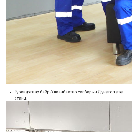
Гуравдугаар байр-Улаанбаатар салбарын Дундгол дэд
станц.