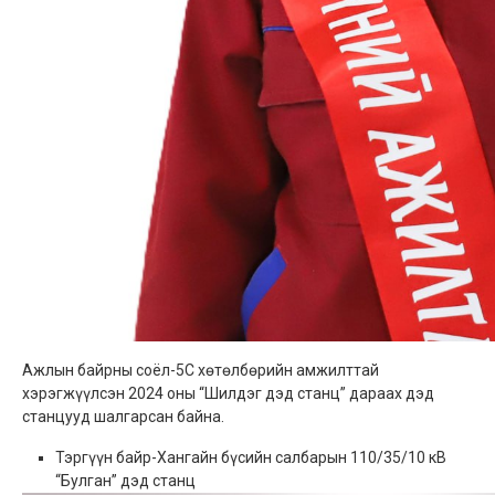
Ажлын байрны соёл-5С хөтөлбөрийн амжилттай
хэрэгжүүлсэн 2024 оны “Шилдэг дэд станц” дараах дэд
станцууд шалгарсан байна.
Тэргүүн байр-Хангайн бүсийн салбарын 110/35/10 кВ
“Булган” дэд станц