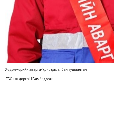
Хөдөлмөрийн аварга-Удирдах албан тушаалтан
ГБС-ын дарга Н.Бямбадорж