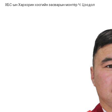
ХБС-ын Хархорин хэсгийн засварын монтёр Ч. Цоодол