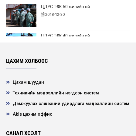
ЦДҮС ТӨХК 50 жилийн ой
2018-12-30
ЦДҮС ТӨХК 40 жилийн ой
2007-12-30
ЦАХИМ ХОЛБООС
Цахим шуудан
Техникийн мэдээллийн нэгдсэн систем
Дамжуулах сүлжээний удирдлага мэдээллийн систем
Able цахим оффис
САНАЛ ХҮСЭЛТ