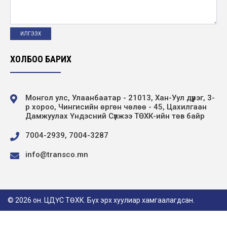
ХОЛБОО БАРИХ
Монгол улс, Улаанбаатар - 21013, Хан-Уул дүүрэг, 3-
р хороо, Чингисийн өргөн чөлөө - 45, Цахилгаан
Дамжуулах Үндэсний Сүлжээ ТӨХК-ийн төв байр
7004-2939, 7004-3287
info@transco.mn
© 2026 он. ЦДҮС ТӨХК. Бүх эрх хуулиар хамгаалагдсан.