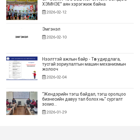
ХЭМНЭЕ” аян хэрэгжиж байна
2026-02-12
Эмгэнэл
2026-02-10
Нээлттэй ажлын байр - Төв удирдлага,
тусгай зориулалтын машин механизмын
жолооч
2026-02-04
“Жендэрийн тэгш байдал, тэгш оролцоо
бизнесийн давуу тал болох нь” сургалт
зохио...
2026-01-29
Нээлттэй ажлын байр - Улаанбаатар
салбар, сантехникийн слесарь