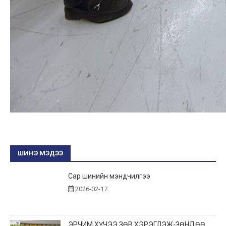
ШИНЭ МЭДЭЭ
Сар шинийн мэндчилгээ
2026-02-17
ЭРЧИМ ХҮЧЭЭ ЗӨВ ХЭРЭГЛЭЖ-ЗӨНДӨӨ