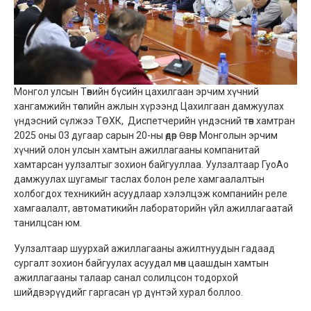
Монгол улсын Төвийн бүсийн цахилгаан эрчим хүчний
хангамжийн төслийн ажлын хүрээнд Цахилгаан дамжуулах
үндэсний сүлжээ ТӨХК, Диспетчерийн үндэсний төв хамтран
2025 оны 03 дугаар сарын 20-ны өдөр Өвөр Монголын эрчим
хүчний олон улсын хамтын ажиллагааны компанитай
хамтарсан уулзалтыг зохион байгууллаа. Уулзалтаар ГуоАо
дамжуулах шугамыг таслах болон реле хамгаалалтын
холбогдох техникийн асуудлаар хэлэлцэж компанийн реле
хамгаалалт, автоматикийн лабораторийн үйл ажиллагаатай
танилцсан юм.
Уулзалтаар шуурхай ажиллагааны ажилтнуудын гадаад
сургалт зохион байгуулах асуудал мөн цаашдын хамтын
ажиллагааны талаар санал солилцсон тодорхой
шийдвэрүүдийг гаргасан үр дүнтэй хурал боллоо.