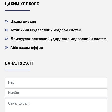
2026-01-29
ЦАХИМ ХОЛБООС
Цахим шуудан
Техникийн мэдээллийн нэгдсэн систем
Дамжуулах сүлжээний удирдлага мэдээллийн систем
Able цахим оффис
САНАЛ ХҮСЭЛТ