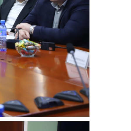
2026-01-29
Нээлттэй ажлын байр -
Улаанбаатар салбар,
сантехникийн слесарь
2026-01-29
Нээлттэй ажлын байр -
Улаанбаатар салбар, шугам
засварын монтёр
2026-01-23
Нээлттэй ажлын байр -
Улаанбаатар салбар, дэд станцын
засварын монтёр
2026-01-22
УИХ-ын гишүүн С.Цэнгүүн
Цахилгаан дамжуулах үндэсний
сүлжээ ТӨХК-д ажиллалаа.