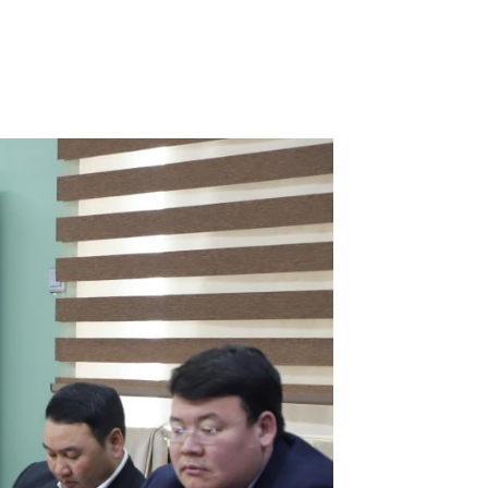
2026-02-17
ЭРЧИМ ХҮЧЭЭ ЗӨВ ХЭРЭГЛЭЖ-
ЗӨНДӨӨ ХЭМНЭЕ” аян хэрэгжиж
байна
2026-02-12
Эмгэнэл
2026-02-10
Нээлттэй ажлын байр - Төв
удирдлага, тусгай зориулалтын
машин механизмын жолооч
2026-02-04
“Жендэрийн тэгш байдал, тэгш
оролцоо бизнесийн давуу тал
болох нь” сургалт зохио...