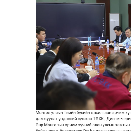
Монгол улсын Төвийн бүсийн цахилгаан эрчим х
дамжуулах үндэсний сүлжээ ТӨХК, Диспетчерийн 
Өвөр Монголын эрчим хүчний олон улсын хамтын