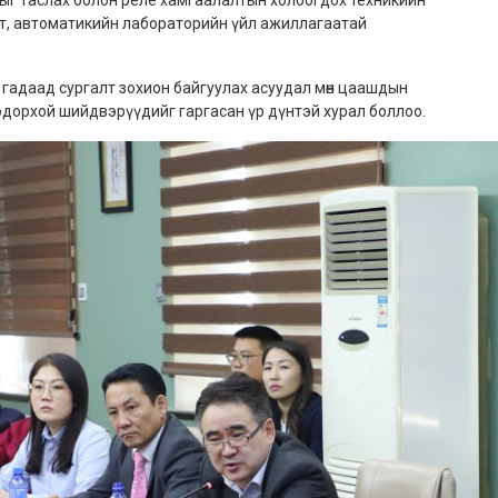
ыг таслах болон реле хамгаалалтын холбогдох техникийн
т, автоматикийн лабораторийн үйл ажиллагаатай
адаад сургалт зохион байгуулах асуудал мөн цаашдын
дорхой шийдвэрүүдийг гаргасан үр дүнтэй хурал боллоо.