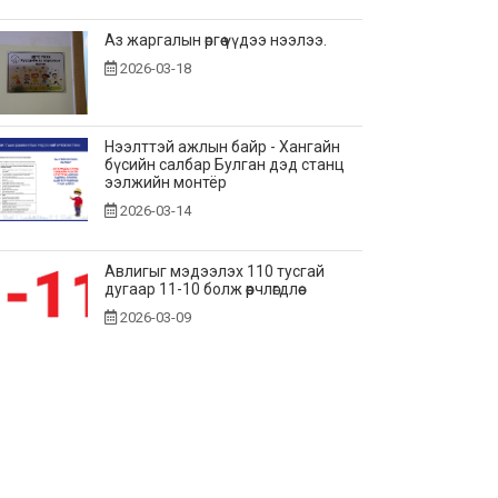
Аз жаргалын өргөө үүдээ нээлээ.
2026-03-18
Нээлттэй ажлын байр - Хангайн
бүсийн салбар Булган дэд станц
ээлжийн монтёр
2026-03-14
Авлигыг мэдээлэх 110 тусгай
дугаар 11-10 болж өөрчлөгдлөө
2026-03-09
Эрчим хүчээ хэмнэлт
2026-02-25
Сар шинийн мэндчилгээ