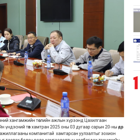
үчний хангамжийн төслийн ажлын хүрээнд Цахилгаан
үндэсний төв хамтран 2025 оны 03 дугаар сарын 20-ны өдөр
 ажиллагааны компанитай хамтарсан уулзалтыг зохион