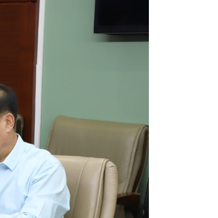
2026-01-18
“Эрчим хүчний сүлжээний
найдвартай байдлыг дэмжих
тоног төхөөрөмж нийлүүлэх төс...
2026-01-18
Эрчим хүчний дэд сайд
С.Далхаасүрэн “Цахилгаан
дамжуулах үндэсний сүлжээ”
ТӨХК-и...
2026-01-17
Нээлттэй ажлын байр -
Улаанбаатар салбар, Захиргаа, аж
ахуйн албанд үйлчлэгч
2026-01-16