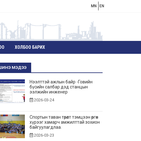
MN
EN
ОО
ХОЛБОО БАРИХ
ШИНЭ МЭДЭЭ
Нээлттэй ажлын байр -Говийн
бүсийн салбар дэд станцын
ээлжийн инженер
2026-03-24
Спортын таван төрөлт тэмцээн өргөн
хүрээг хамарч амжилттай зохион
байгуулагдлаа.
2026-03-23