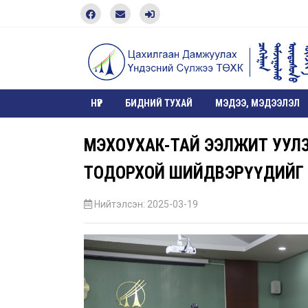
НҮҮР
БИДНИЙ ТУХАЙ
МЭДЭЭ, МЭДЭЭЛЭЛ
ӨМЭХОУХАК-ТАЙ ЭЭЛЖИТ УУЛ
ТОДОРХОЙ ШИЙДВЭРҮҮДИЙГ 
Нийтэлсэн: 2025-03-19