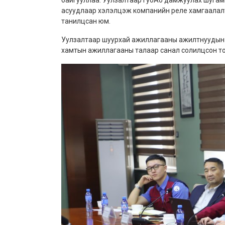
байгууллаа. Уулзалтаар ГуоАо дамжуулах шугам
асуудлаар хэлэлцэж компанийн реле хамгаалал
танилцсан юм.
Уулзалтаар шуурхай ажиллагааны ажилтнуудын г
хамтын ажиллагааны талаар санал солилцсон то