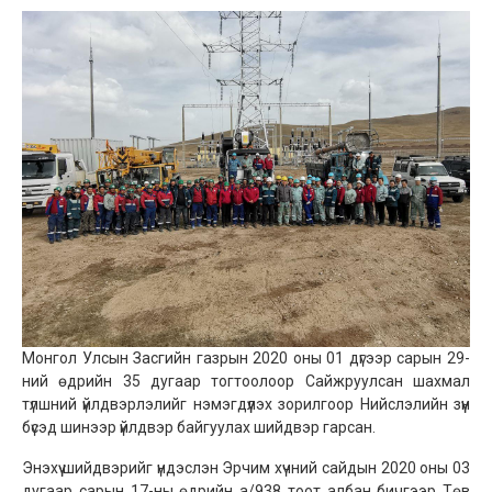
Монгол Улсын Засгийн газрын 2020 оны 01 дүгээр сарын 29-
ний өдрийн 35 дугаар тогтоолоор Сайжруулсан шахмал
түлшний үйлдвэрлэлийг нэмэгдүүлэх зорилгоор Нийслэлийн зүүн
бүсэд шинээр үйлдвэр байгуулах шийдвэр гарсан.
Энэхүү шийдвэрийг үндэслэн Эрчим хүчний сайдын 2020 оны 03
дугаар сарын 17-ны өдрийн а/938 тоот албан бичгээр Төв