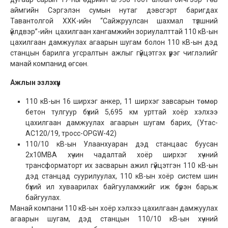
аймгийн Сэргэлэн сумын нутаг дэвсгэрт баригдах
Тавантолгой ХХК-ийн “Сайжруулсан шахмал түлшний
үйлдвэр”-ийн цахилгаан хангамжийн зориулалттай 110 кВ-ын
цахилгаан дамжуулах агаарын шугам болон 110 кВ-ын дэд
станцын барилга угсралтын ажлыг гүйцэтгэх үүрэг чиглэлийг
манай компанид өгсөн.
Ажлын эзлэхүүн
110 кВ-ын 16 ширхэг анкер, 11 ширхэг завсарын төмөр
бетон тулгуур бүхий 5,695 км урттай хоёр хэлхээ
цахилгаан дамжуулах агаарын шугам барих, (Утас-
АС120/19, тросс-OPGW-42)
110/10 кВ-ын Улаанхуаран дэд станцаас буусан
2x10МВА хүчин чадалтай хоёр ширхэг хүчний
трансформаторт их засварын ажил гүйцэтгэн 110 кВ-ын
дэд станцад суурилуулах, 110 кВ-ын хоёр систем шин
бүхий ил хуваарилах байгууламжийг иж бүрэн барьж
байгуулах.
Манай компани 110 кВ-ын хоёр хэлхээ цахилгаан дамжуулах
агаарын шугам, дэд станцын 110/10 кВ-ын хүчний