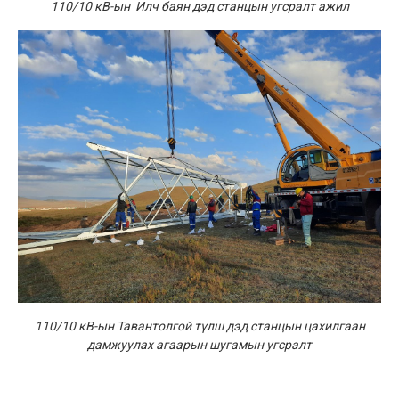
110/10 кВ-ын Илч баян дэд станцын угсралт ажил
110/10 кВ-ын Тавантолгой түлш дэд станцын цахилгаан
дамжуулах агаарын шугамын угсралт