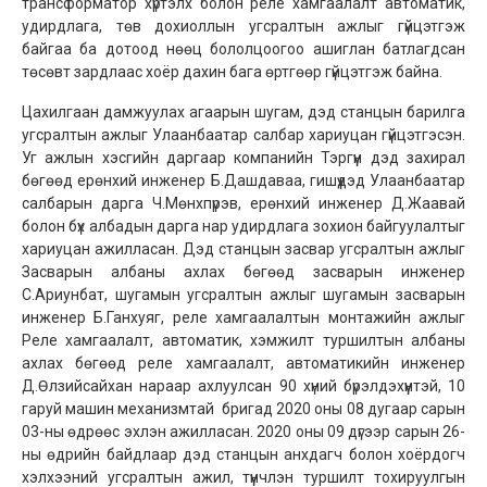
трансформатор хүртэлх болон реле хамгаалалт автоматик,
удирдлага, төв дохиоллын угсралтын ажлыг гүйцэтгэж
байгаа ба дотоод нөөц бололцоогоо ашиглан батлагдсан
төсөвт зардлаас хоёр дахин бага өртгөөр гүйцэтгэж байна.
Цахилгаан дамжуулах агаарын шугам, дэд станцын барилга
угсралтын ажлыг Улаанбаатар салбар хариуцан гүйцэтгэсэн.
Уг ажлын хэсгийн даргаар компанийн Тэргүүн дэд захирал
бөгөөд ерөнхий инженер Б.Дашдаваа, гишүүдэд Улаанбаатар
салбарын дарга Ч.Мөнхпүрэв, ерөнхий инженер Д.Жаавай
болон бүх албадын дарга нар удирдлага зохион байгуулалтыг
хариуцан ажилласан. Дэд станцын засвар угсралтын ажлыг
Засварын албаны ахлах бөгөөд засварын инженер
С.Ариунбат, шугамын угсралтын ажлыг шугамын засварын
инженер Б.Ганхуяг, реле хамгаалалтын монтажийн ажлыг
Реле хамгаалалт, автоматик, хэмжилт туршилтын албаны
ахлах бөгөөд реле хамгаалалт, автоматикийн инженер
Д.Өлзийсайхан нараар ахлуулсан 90 хүний бүрэлдэхүүнтэй, 10
гаруй машин механизмтай бригад 2020 оны 08 дугаар сарын
03-ны өдрөөс эхлэн ажилласан. 2020 оны 09 дүгээр сарын 26-
ны өдрийн байдлаар дэд станцын анхдагч болон хоёрдогч
хэлхээний угсралтын ажил, түүнчлэн туршилт тохируулгын