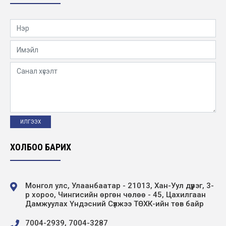
2019-01-02
ЦДҮС ТӨХК 2018 ОНЫ ТОП 10 АЖИЛ
2019-01-02
ЦДҮС ТӨХК 50 жилийн ой
2018-12-30
ЦДҮС ТӨХК 40 жилийн ой
2007-12-30
ХОЛБОО БАРИХ
ТЕНДЕРИЙН УРИЛГА
Монгол улс, Улаанбаатар - 21013, Хан-Уул дүүрэг, 3-
р хороо, Чингисийн өргөн чөлөө - 45, Цахилгаан
Дамжуулах Үндэсний Сүлжээ ТӨХК-ийн төв байр
7004-2939, 7004-3287
ҮНИЙН САНАЛ АВАХ УРИЛГА