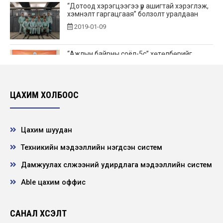
“Дотоод хэрэгцээгээ үр ашигтай хэрэглэж,
хэмнэлт гаргацгаая” болзолт уралдаан
2019-01-09
“Ажлын байрны соёл-5с” хөтөлбөрийг
амжилттай хэрэгжүүлсэн 2018 оны ”Шилдэг
Дэд...
2019-01-03
ЦАХИМ ХОЛБООС
“ЦДҮС” ТӨХК 2018 оны Топ 10 ажил
2019-01-02
Цахим шуудан
Техникийн мэдээллийн нэгдсэн систем
"ЦДҮС" ТӨХК Улаанбаатар салбарын 2018
Дамжуулах сүлжээний удирдлага мэдээллийн систем
оны Топ 10 ажил
2019-01-02
Able цахим оффис
“Хөдөлмөр, нийгмийн зөвшлийн гурван талт
САНАЛ ХҮСЭЛТ
хамтын хэлэлцээрийг хэрэгжүүлэгч байгу...