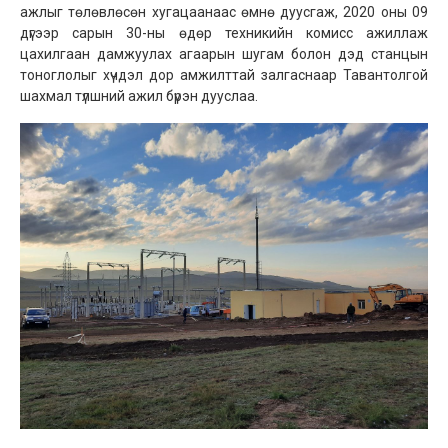
ажлыг төлөвлөсөн хугацаанаас өмнө дуусгаж, 2020 оны 09
дүгээр сарын 30-ны өдөр техникийн комисс ажиллаж
цахилгаан дамжуулах агаарын шугам болон дэд станцын
тоноглолыг хүчдэл дор амжилттай залгаснаар Тавантолгой
шахмал түлшний ажил бүрэн дууслаа.