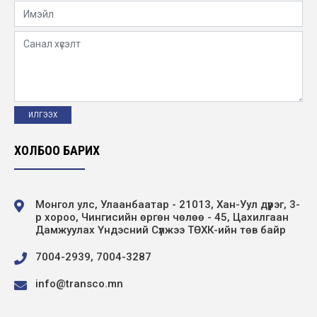
2026-05-19
УГИЙН БИЧИГ – ЭРҮҮЛ МОНГОЛ” сургалт
ЦДҮС ТӨХК-ийн хэмжээнд зохион
байгуулав
2026-05-12
“Хөдөлмөрийн аюулгүй байдал – Ажилтан
бүрийн оролцоо” сэдэвт уралдааны
шилдгүүд...
ХОЛБОО БАРИХ
2026-04-28
Эрчим хүчний сайд Б.Найдалаа компанийн
Монгол улс, Улаанбаатар - 21013, Хан-Уул дүүрэг, 3-
үйл ажиллагаатай танилцлаа
р хороо, Чингисийн өргөн чөлөө - 45, Цахилгаан
Дамжуулах Үндэсний Сүлжээ ТӨХК-ийн төв байр
2026-04-21
7004-2939, 7004-3287
“Алтан Бэрс-2026” корпорацуудын шатрын
аварга шалгаруулах тэмцээнд дэд байр
info@transco.mn
эзэл...
2026-04-20