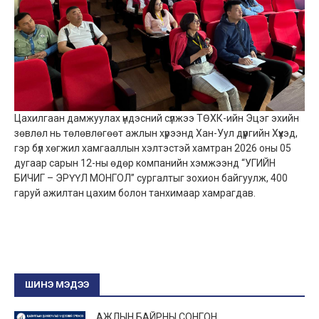
Цахилгаан дамжуулах үндэсний сүлжээ ТӨХК-ийн Эцэг эхийн
зөвлөл нь төлөвлөгөөт ажлын хүрээнд Хан-Уул дүүргийн Хүүхэд,
гэр бүл хөгжил хамгааллын хэлтэстэй хамтран 2026 оны 05
дугаар сарын 12-ны өдөр компанийн хэмжээнд “УГИЙН
БИЧИГ – ЭРҮҮЛ МОНГОЛ” сургалтыг зохион байгуулж, 400
гаруй ажилтан цахим болон танхимаар хамрагдав.
ШИНЭ МЭДЭЭ
АЖЛЫН БАЙРНЫ СОНГОН