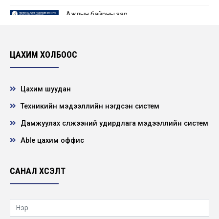
Ажлын байрны зар
2026-06-25
ЦАХИМ ХОЛБООС
Нээлттэй ажлын байр - Төв удирдлагад
өндөр үелзлэлийн холбооны инженер
2026-06-22
Цахим шуудан
Техникийн мэдээллийн нэгдсэн систем
НЭЭЛТТЭЙ АЖЛЫН БАЙРНЫ СОНГОН
ШАЛГАРУУЛАЛТЫН ЗАР
Дамжуулах сүлжээний удирдлага мэдээллийн систем
2026-06-21
Able цахим оффис
"ХҮҮХЭД ХҮМҮҮЖЛИЙН ЭЕРЭГ АРГА”
сэдэвт сургалт зохион байгууллаа
САНАЛ ХҮСЭЛТ
2026-05-22
Нээлттэй ажлын байр -Төв удирдлага
Барилгын инженер