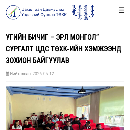
☰
УГИЙН БИЧИГ – ЭРҮҮЛ МОНГОЛ”
СУРГАЛТ ЦДҮС ТӨХК-ИЙН ХЭМЖЭЭНД
ЗОХИОН БАЙГУУЛАВ
Нийтэлсэн: 2026-05-12