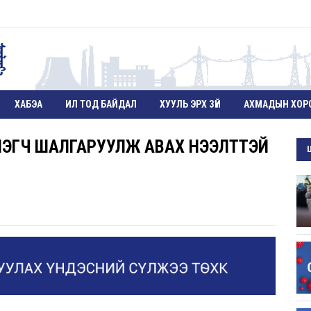
ХАБЭА
ИЛ ТОД БАЙДАЛ
ХУУЛЬ ЭРХ ЗҮЙ
АХМАДЫН ХОР
ЛЭГЧ ШАЛГАРУУЛЖ АВАХ НЭЭЛТТЭЙ