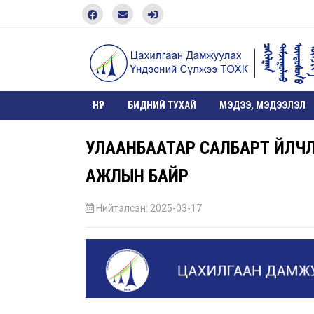
НҮҮР
БИДНИЙ ТУХАЙ
МЭДЭЭ, МЭДЭЭЛЭЛ
УЛААНБААТАР САЛБАРТ ҮЙЛЧ
АЖЛЫН БАЙР
Нийтэлсэн: 2025-03-17