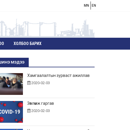
MN
EN
ОО
ХОЛБОО БАРИХ
ШИНЭ МЭДЭЭ
Хамгаалалтын зурваст ажиллав
2020-02-03
Зөвлөмж гаргав
2020-02-03