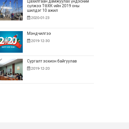
Цахилгаан дамжуулах үндэсний
сүлжээ ТӨХК-ийн 2019 оны
шилдэг 10 ажил
2020-01-23
Мэндчилгээ
2019-12-30
Сургалт зохион байгуулав
2019-12-20
Зөвлөгөөн зохион байгуулав
2019-12-13
Зуун буудалт даамны тэмцээнд
амжилттай оролцов
2019-12-10