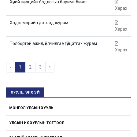
Хүний нөөцийн бодлогын баримт бичиг
Харах
Хөдөлмөрийн дотоод журам
Харах
Төлбөртэй ажил, үйлчилгээ гүйцэтгэх журам
Харах
‹
1
2
3
›
ХУУЛЬ, ЭРХ ЗҮЙ
МОНГОЛ УЛСЫН ХУУЛЬ
УЛСЫН ИХ ХУРЛЫН ТОГТООЛ