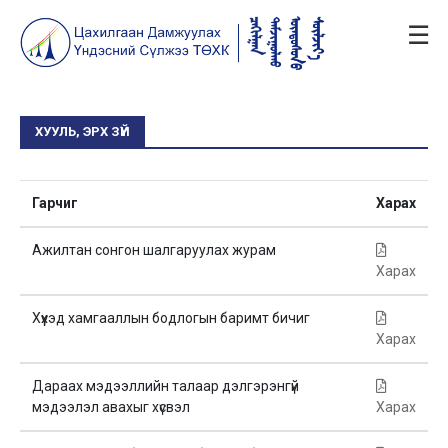
☰
ХУУЛЬ, ЭРХ ЗҮЙ
Гарчиг
Харах
Ажилтан сонгон шалгаруулах журам
Харах
Хүүхэд хамгааллын бодлогын баримт бичиг
Харах
Дараах мэдээллийн талаар дэлгэрэнгүй
мэдээлэл авахыг хүсвэл
Харах