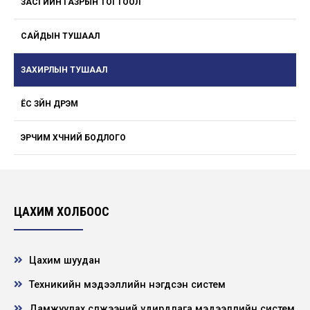
ЗАСГИЙН ГАЗРЫН ТОГТООЛ
САЙДЫН ТУШААЛ
ЗАХИРЛЫН ТУШААЛ
ЁС ЗҮЙН ДҮРЭМ
ЭРЧИМ ХҮЧНИЙ БОДЛОГО
ЦАХИМ ХОЛБООС
Цахим шуудан
Техникийн мэдээллийн нэгдсэн систем
Дамжуулах сүлжээний удирдлага мэдээллийн систем