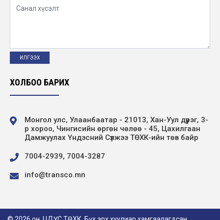
ХОЛБОО БАРИХ
Монгол улс, Улаанбаатар - 21013, Хан-Уул дүүрэг, 3-
р хороо, Чингисийн өргөн чөлөө - 45, Цахилгаан
Дамжуулах Үндэсний Сүлжээ ТӨХК-ийн төв байр
7004-2939, 7004-3287
info@transco.mn
© 2026 он. ЦДҮС ТӨХК. Бүх эрх хуулиар хамгаалагдсан.