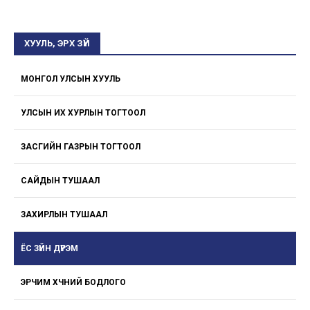
ХУУЛЬ, ЭРХ ЗҮЙ
МОНГОЛ УЛСЫН ХУУЛЬ
УЛСЫН ИХ ХУРЛЫН ТОГТООЛ
ЗАСГИЙН ГАЗРЫН ТОГТООЛ
САЙДЫН ТУШААЛ
ЗАХИРЛЫН ТУШААЛ
ЁС ЗҮЙН ДҮРЭМ
ЭРЧИМ ХҮЧНИЙ БОДЛОГО