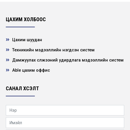
ЦАХИМ ХОЛБООС
Цахим шуудан
Техникийн мэдээллийн нэгдсэн систем
Дамжуулах сүлжээний удирдлага мэдээллийн систем
Able цахим оффис
САНАЛ ХҮСЭЛТ