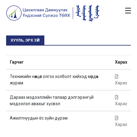
☰
ХУУЛЬ, ЭРХ ЗҮЙ
Гарчиг
Харах
Техникийн нөхцөл олгох холболт хийхэд мөрдөх
журам
Харах
Дараах мэдээллийн талаар дэлгэрэнгүй
мэдээлэл авахыг хүсвэл
Харах
Ажилтнуудын ёс зүйн дүрэм
Харах