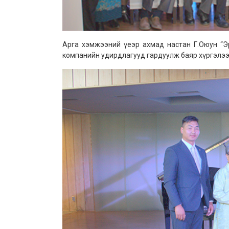
Арга хэмжээний үеэр ахмад настан Г.Оюун “Э
компанийн удирдлагууд гардуулж баяр хүргэлээ