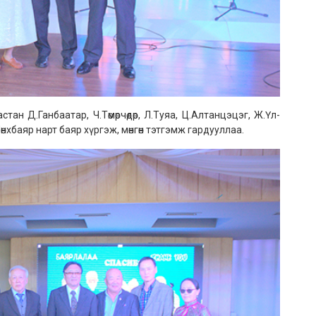
тан Д.Ганбаатар, Ч.Төмөрчөдөр, Л.Туяа, Ц.Алтанцэцэг, Ж.Үл-
нхбаяр нарт баяр хүргэж, мөнгөн тэтгэмж гардууллаа.