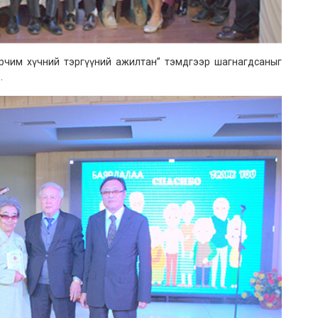
рчим хүчний тэргүүний ажилтан” тэмдгээр шагнагдсаныг
.