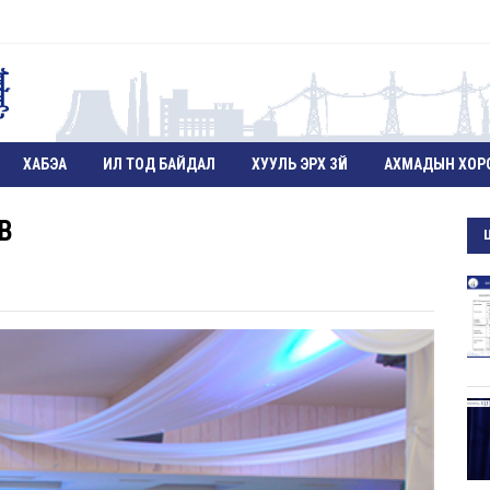
ХАБЭА
ИЛ ТОД БАЙДАЛ
ХУУЛЬ ЭРХ ЗҮЙ
АХМАДЫН ХОР
В