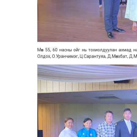
Мөн 55, 60 насны ойг нь тохиолдуулан ахмад нас
Олдох, О.Уранчимэг, Ц.Сарантуяа, Д.Мөнхбат, Д.Мө