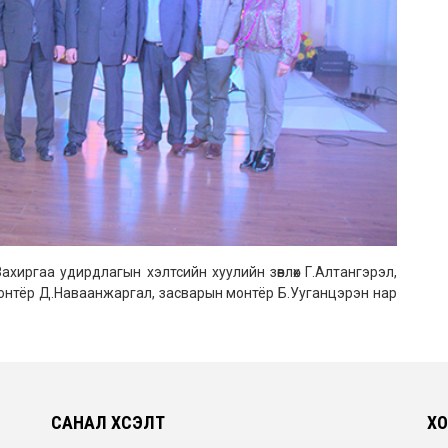
ахиргаа удирдлагын хэлтсийн хуулийн зөвлөх Г.Алтангэрэл,
онтёр Д.Наваанжаргал, засварын монтёр Б.Ууганцэрэн нар
САНАЛ ХҮСЭЛТ
ХО