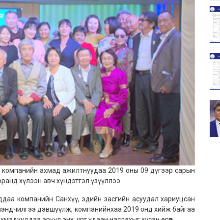
 компанийн ахмад ажилтнуудаа 2019 оны 09 дүгээр сарын
оранд хүлээн авч хүндэтгэл үзүүллээ.
аа компанийн Санхүү, эдийн засгийн асуудал хариуцсан
мэндчилгээ дэвшүүлж, компанийнхаа 2019 онд хийж байгаа
мадууддаа эрүүл энх, урт удаан наслахыг хүсэн ерөөв.