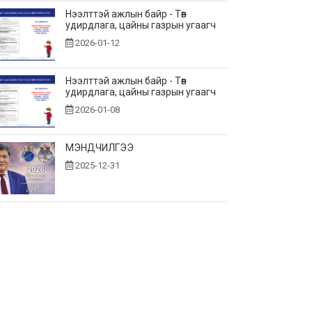
Нээлттэй ажлын байр - Төв
удирдлага, цайны газрын угаагч
2026-01-12
Нээлттэй ажлын байр - Төв
удирдлага, цайны газрын угаагч
2026-01-08
МЭНДЧИЛГЭЭ
2025-12-31
Монгол, Оросын эрчим хүчний
байгууллагууд хамтын
ажиллагаагаа өргөжүүлнэ.
2025-12-19
"Цахилгаан эрчим хүч худалдах,
худалдан авах гэрээ" болон