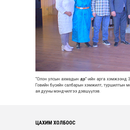
“Олон улсын ахмадын өдөр”-ийн арга хэмжээнд З
Говийн бүсийн салбарын хэмжилт, туршилтын м
ая дууны мэндчилгээ дэвшүүлэв.
ЦАХИМ ХОЛБООС