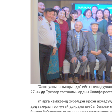
“Олон улсын ахмадын өдөр”-ийг тохиолдуулан
27-ны өдөр Тусгаар тогтнолын ордны Эклифс рест
Уг арга хэмжээнд хүрэлцэн ирсэн ахмадуудд
дэд захирал тэргүүтэй удирдлагын баг баярын 
бүтээн байгуулалтын ажлаас товч танилцуулж, ах