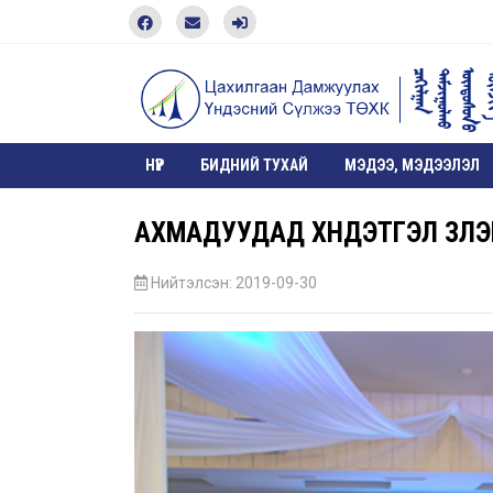
НҮҮР
БИДНИЙ ТУХАЙ
МЭДЭЭ, МЭДЭЭЛЭЛ
АХМАДУУДАД ХҮНДЭТГЭЛ ҮЗҮҮЛЭ
Нийтэлсэн: 2019-09-30