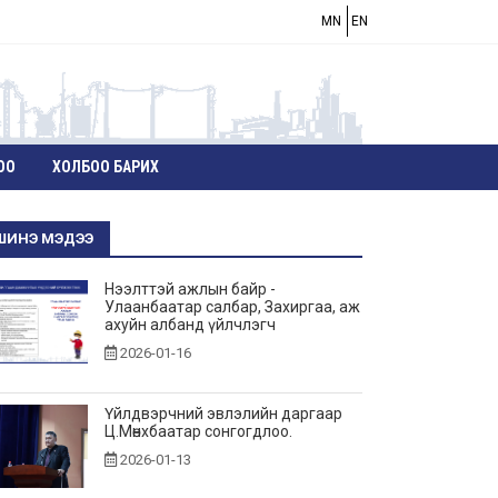
MN
EN
ОО
ХОЛБОО БАРИХ
ШИНЭ МЭДЭЭ
Нээлттэй ажлын байр -
Улаанбаатар салбар, Захиргаа, аж
ахуйн албанд үйлчлэгч
2026-01-16
Үйлдвэрчний эвлэлийн даргаар
Ц.Мөнхбаатар сонгогдлоо.
2026-01-13