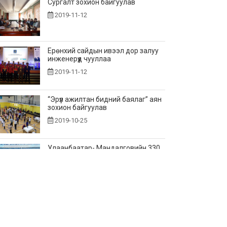
Сургалт зохион байгуулав
2019-11-12
Ерөнхий сайдын ивээл дор залуу
инженерүүд чууллаа
2019-11-12
“Эрүүл ажилтан бидний баялаг” аян
зохион байгуулав
2019-10-25
Улаанбаатар- Мандалговийн 330
кв-ын овортой 249 км урт 220 кв-
ын ЦДАШ, дэд станц...
2019-10-24
Газрын тос боловсруулах
үйлдвэрийн дэд бүтцийн ажлын
нээлт болов