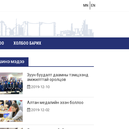
MN
EN
ОО
ХОЛБОО БАРИХ
ШИНЭ МЭДЭЭ
Зуун буудалт даамны тэмцээнд
амжилттай оролцов
2019-12-10
Алтан медалийн эзэн боллоо
2019-12-02