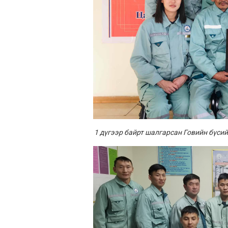
1 дүгээр байрт шалгарсан Говийн бүси