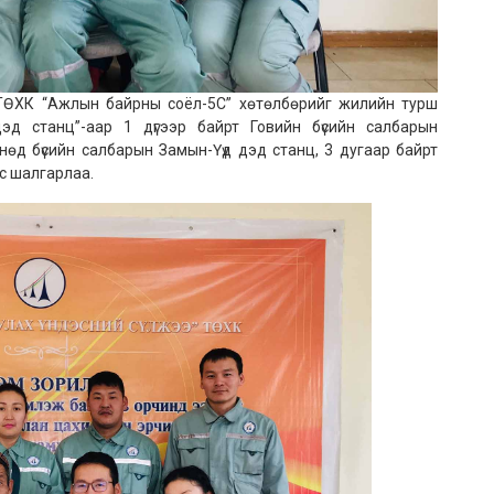
К “Ажлын байрны соёл-5С” хөтөлбөрийг жилийн турш
эд станц”-аар 1 дүгээр байрт Говийн бүсийн салбарын
нөд бүсийн салбарын Замын-Үүд дэд станц, 3 дугаар байрт
с шалгарлаа.