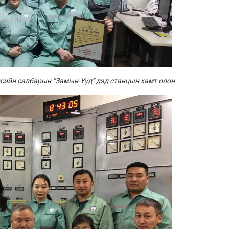
үсийн салбарын “Замын-Үүд” дэд станцын хамт олон