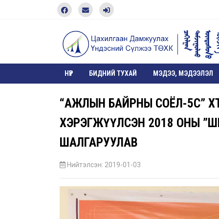
НҮҮР
БИДНИЙ ТУХАЙ
МЭДЭЭ, МЭДЭЭЛЭЛ
“АЖЛЫН БАЙРНЫ СОЁЛ-5С” ХӨ
ХЭРЭГЖҮҮЛСЭН 2018 ОНЫ ”Ш
ШАЛГАРУУЛАВ
Нийтэлсэн: 2019-01-03