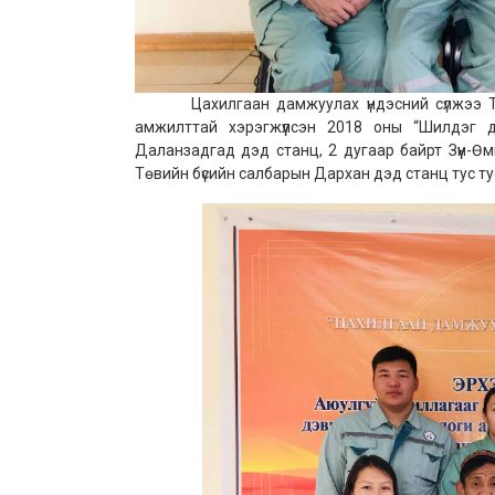
Цахилгаан дамжуулах үндэсний сүлжээ ТӨХ
амжилттай хэрэгжүүлсэн 2018 оны “Шилдэг д
Даланзадгад дэд станц, 2 дугаар байрт Зүүн-Өм
Төвийн бүсийн салбарын Дархан дэд станц тус ту