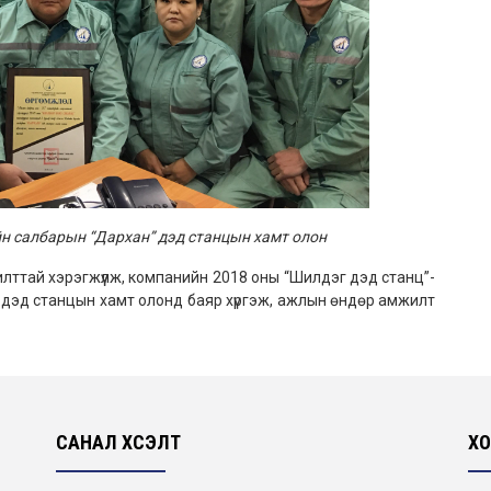
ийн салбарын
“Дархан” дэд станцын хамт олон
ай хэрэгжүүлж, компанийн 2018 оны “Шилдэг дэд станц”-
 дэд станцын хамт олонд баяр хүргэж, ажлын өндөр амжилт
САНАЛ ХҮСЭЛТ
ХО