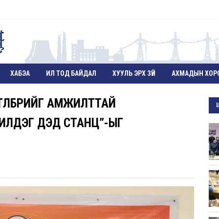
ХАБЭА
ИЛ ТОД БАЙДАЛ
ХУУЛЬ ЭРХ ЗҮЙ
АХМАДЫН ХОР
ТӨЛБӨРИЙГ АМЖИЛТТАЙ
ИЛДЭГ ДЭД СТАНЦ”-ЫГ