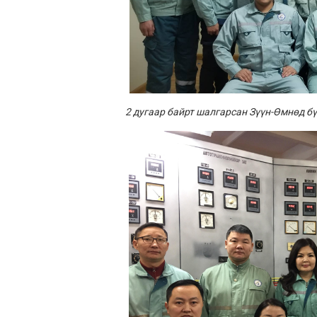
2 дугаар байрт шалгарсан Зүүн-Өмнөд б