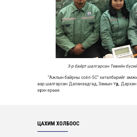
3-р байрт шалгарсан Төвийн бүс
“Ажлын байрны соёл-5С” хөтөлбөрийг амжилтт
аар шалгарсан Даланзадгад, Замын-Үүд, Дархан
хүсэн ерөөе.
ЦАХИМ ХОЛБООС