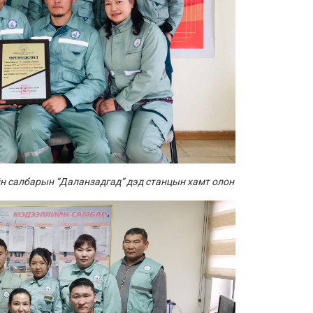
йн салбарын “Даланзадгад” дэд станцын хамт олон