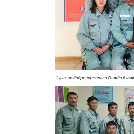
1 дүгээр байрт шалгарсан Говийн бүси