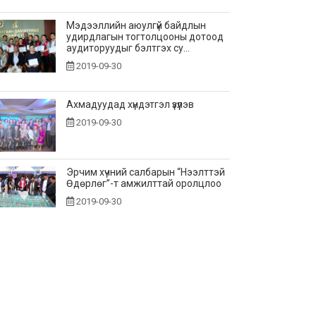
Мэдээллийн аюулгүй байдлын
удирдлагын тогтолцооны дотоод
аудиторуудыг бэлтгэх су...
2019-09-30
Ахмадуудад хүндэтгэл үзүүлэв
2019-09-30
Эрчим хүчний салбарын “Нээлттэй
Өдөрлөг”-т амжилттай оролцлоо
2019-09-30
Эрчим хүчний хэмнэлтийн жил
болгон зарласантай холбогдуулан
зохион байгуулсан аж...
2019-09-18