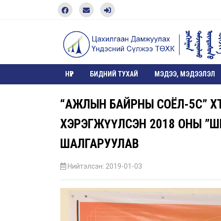
НҮҮР
БИДНИЙ ТУХАЙ
МЭДЭЭ, МЭДЭЭЛЭЛ
“АЖЛЫН БАЙРНЫ СОЁЛ-5С” ХӨ
ХЭРЭГЖҮҮЛСЭН 2018 ОНЫ ”Ш
ШАЛГАРУУЛАВ
Нийтэлсэн: 2019-01-03