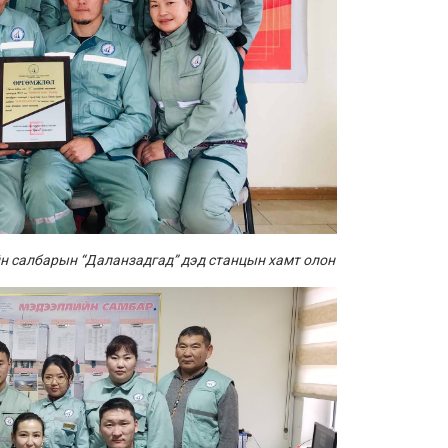
йн салбарын “Даланзадгад” дэд станцын хамт олон