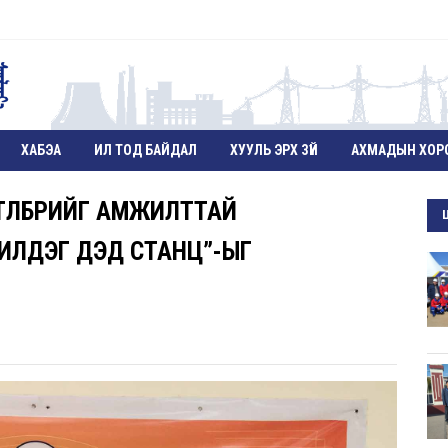
ХАБЭА
ИЛ ТОД БАЙДАЛ
ХУУЛЬ ЭРХ ЗҮЙ
АХМАДЫН ХОР
ТӨЛБӨРИЙГ АМЖИЛТТАЙ
ИЛДЭГ ДЭД СТАНЦ”-ЫГ