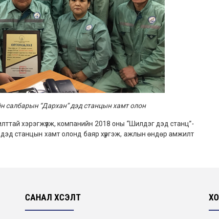
ийн салбарын
“Дархан” дэд станцын хамт олон
ай хэрэгжүүлж, компанийн 2018 оны “Шилдэг дэд станц”-
 дэд станцын хамт олонд баяр хүргэж, ажлын өндөр амжилт
САНАЛ ХҮСЭЛТ
ХО