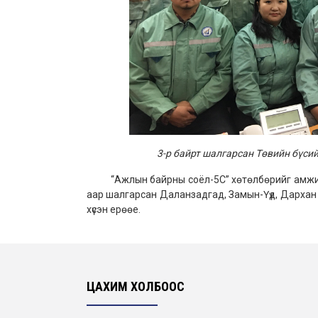
3-р байрт шалгарсан Төвийн бүс
“Ажлын байрны соёл-5С” хөтөлбөрийг амжилтт
аар шалгарсан Даланзадгад, Замын-Үүд, Дархан
хүсэн ерөөе.
ЦАХИМ ХОЛБООС