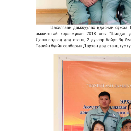
Цахилгаан дамжуулах үндэсний сүлжээ ТӨХ
амжилттай хэрэгжүүлсэн 2018 оны “Шилдэг д
Даланзадгад дэд станц, 2 дугаар байрт Зүүн-Өм
Төвийн бүсийн салбарын Дархан дэд станц тус ту