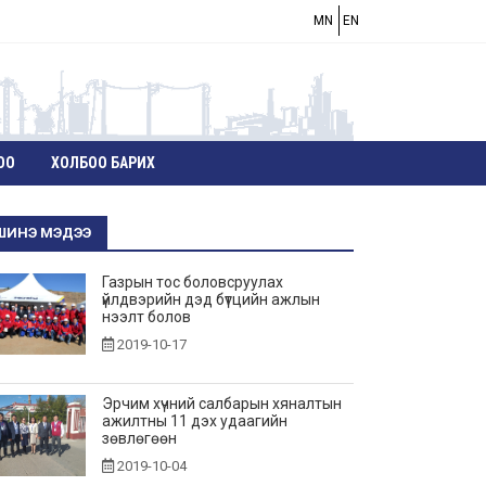
MN
EN
ОО
ХОЛБОО БАРИХ
ШИНЭ МЭДЭЭ
Газрын тос боловсруулах
үйлдвэрийн дэд бүтцийн ажлын
нээлт болов
2019-10-17
Эрчим хүчний салбарын хяналтын
ажилтны 11 дэх удаагийн
зөвлөгөөн
2019-10-04