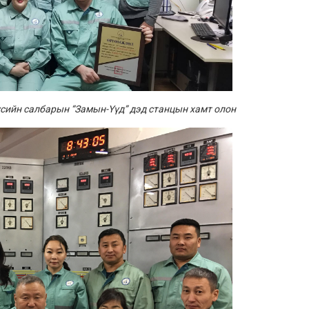
үсийн салбарын “Замын-Үүд” дэд станцын хамт олон