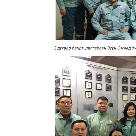
2 дугаар байрт шалгарсан Зүүн-Өмнөд б