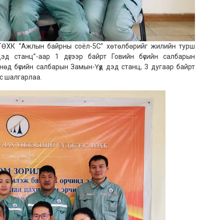
К “Ажлын байрны соёл-5С” хөтөлбөрийг жилийн турш
эд станц”-аар 1 дүгээр байрт Говийн бүсийн салбарын
нөд бүсийн салбарын Замын-Үүд дэд станц, 3 дугаар байрт
с шалгарлаа.