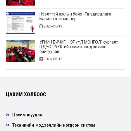
Нээлттэй ажлын байр -Төв удирдлага
Барилгын инженер
2026-05-19
УГИЙН БИЧИГ – ЭРҮҮЛ МОНГОЛ” сургалт
ЦДҮС ТӨХК-ийн хэмжээнд зохион
байгуулав
2026-05-12
“Хөдөлмөрийн аюулгүй байдал – Ажилтан
бүрийн оролцоо” сэдэвт уралдааны
шилдгүүд...
2026-04-28
ЦАХИМ ХОЛБООС
Эрчим хүчний сайд Б.Найдалаа компанийн
үйл ажиллагаатай танилцлаа
Цахим шуудан
2026-04-21
Техникийн мэдээллийн нэгдсэн систем