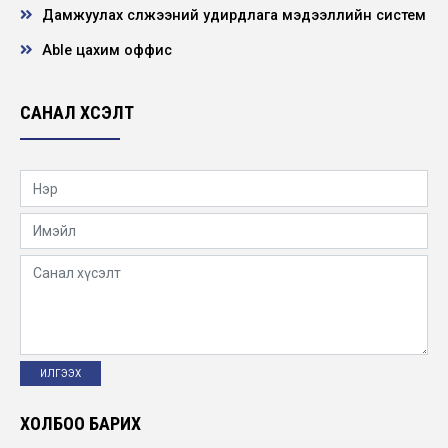
Дамжуулах сүлжээний удирдлага мэдээллийн систем
“Алтан Бэрс-2026” корпорацуудын шатрын
аварга шалгаруулах тэмцээнд дэд байр
эзэл...
Able цахим оффис
2026-04-20
САНАЛ ХҮСЭЛТ
Нээлттэй ажлын байр Улаанбаатар салбар
- Суудлын автомашины жолооч
2026-04-16
“Мэргэжлээ сонгоцгооё” өдөрлөг зохион
байгуулагдлаа
2026-04-15
“Мэргэжлээ сонгоцгооё” өдөрлөг зохион
байгуулагдлаа
2026-04-15
Эрчим хүчний салбарын нээлттэй хаалганы
ХОЛБОО БАРИХ
өдөрлөг