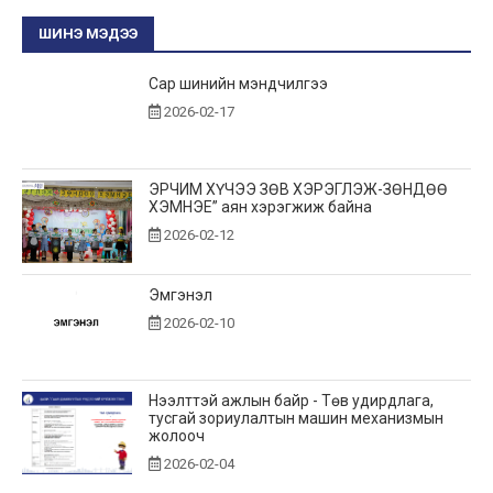
ШИНЭ МЭДЭЭ
Сар шинийн мэндчилгээ
2026-02-17
ЭРЧИМ ХҮЧЭЭ ЗӨВ ХЭРЭГЛЭЖ-ЗӨНДӨӨ
ХЭМНЭЕ” аян хэрэгжиж байна
2026-02-12
Эмгэнэл
2026-02-10
Нээлттэй ажлын байр - Төв удирдлага,
тусгай зориулалтын машин механизмын
жолооч
2026-02-04