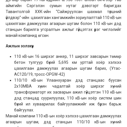
аймгийн Сэргэлэн сумын нутаг дэвсгэрт баригдах
Тавантолгой ХХК-ийн “Сайжруулсан шахмал түлшний
үйлдвэр”-ийн цахилгаан хангамжийн зориулалттай 110 кВ-ын
цахилгаан дамжуулах агаарын шугам болон 110 кВ-ын дэд
станцын барилга угсралтын ажлыг гүйцэтгэх үүрэг чиглэлийг
манай компанид өгсөн.
Ажлын эзлэхүүн
110 кВ-ын 16 ширхэг анкер, 11 ширхэг завсарын төмөр
бетон тулгуур бүхий 5,695 км урттай хоёр хэлхээ
цахилгаан дамжуулах агаарын шугам барих, (Утас-
АС120/19, тросс-OPGW-42)
110/10 кВ-ын Улаанхуаран дэд станцаас буусан
2x10МВА хүчин чадалтай хоёр ширхэг хүчний
трансформаторт их засварын ажил гүйцэтгэн 110 кВ-ын
дэд станцад суурилуулах, 110 кВ-ын хоёр систем шин
бүхий ил хуваарилах байгууламжийг иж бүрэн барьж
байгуулах.
Манай компани 110 кВ-ын хоёр хэлхээ цахилгаан дамжуулах
агаарын шугам, дэд станцын 110/10 кВ-ын хүчний