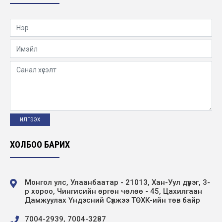
2026-01-18
“Эрчим хүчний сүлжээний найдвартай
байдлыг дэмжих тоног төхөөрөмж нийлүүлэх
төс...
2026-01-18
Эрчим хүчний дэд сайд С.Далхаасүрэн
“Цахилгаан дамжуулах үндэсний сүлжээ”
ТӨХК-и...
2026-01-17
ХОЛБОО БАРИХ
Нээлттэй ажлын байр - Улаанбаатар
салбар, Захиргаа, аж ахуйн албанд үйлчлэгч
2026-01-16
Монгол улс, Улаанбаатар - 21013, Хан-Уул дүүрэг, 3-
р хороо, Чингисийн өргөн чөлөө - 45, Цахилгаан
Дамжуулах Үндэсний Сүлжээ ТӨХК-ийн төв байр
7004-2939, 7004-3287