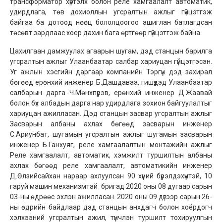
трансформатор хүртэлх болон реле хамгаалалт автоматик,
удирдлага, төв дохиоллын угсралтын ажлыг гүйцэтгэж
байгаа ба дотоод нөөц бололцоогоо ашиглан батлагдсан
төсөвт зардлаас хоёр дахин бага өртгөөр гүйцэтгэж байна.
Цахилгаан дамжуулах агаарын шугам, дэд станцын барилга
угсралтын ажлыг Улаанбаатар салбар хариуцан гүйцэтгэсэн.
Уг ажлын хэсгийн даргаар компанийн Тэргүүн дэд захирал
бөгөөд ерөнхий инженер Б.Дашдаваа, гишүүдэд Улаанбаатар
салбарын дарга Ч.Мөнхпүрэв, ерөнхий инженер Д.Жаавай
болон бүх албадын дарга нар удирдлага зохион байгуулалтыг
хариуцан ажилласан. Дэд станцын засвар угсралтын ажлыг
Засварын албаны ахлах бөгөөд засварын инженер
С.Ариунбат, шугамын угсралтын ажлыг шугамын засварын
инженер Б.Ганхуяг, реле хамгаалалтын монтажийн ажлыг
Реле хамгаалалт, автоматик, хэмжилт туршилтын албаны
ахлах бөгөөд реле хамгаалалт, автоматикийн инженер
Д.Өлзийсайхан нараар ахлуулсан 90 хүний бүрэлдэхүүнтэй, 10
гаруй машин механизмтай бригад 2020 оны 08 дугаар сарын
03-ны өдрөөс эхлэн ажилласан. 2020 оны 09 дүгээр сарын 26-
ны өдрийн байдлаар дэд станцын анхдагч болон хоёрдогч
хэлхээний угсралтын ажил, түүнчлэн туршилт тохируулгын