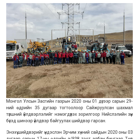
Монгол Улсын Засгийн газрын 2020 оны 01 дүгээр сарын 29-
ний өдрийн 35 дугаар тогтоолоор Сайжруулсан шахмал
түлшний үйлдвэрлэлийг нэмэгдүүлэх зорилгоор Нийслэлийн зүүн
бүсэд шинээр үйлдвэр байгуулах шийдвэр гарсан.
Энэхүү шийдвэрийг үндэслэн Эрчим хүчний сайдын 2020 оны 03
дугаар сарын 17-ны өдрийн а/938 тоот албан бичгээр Төв