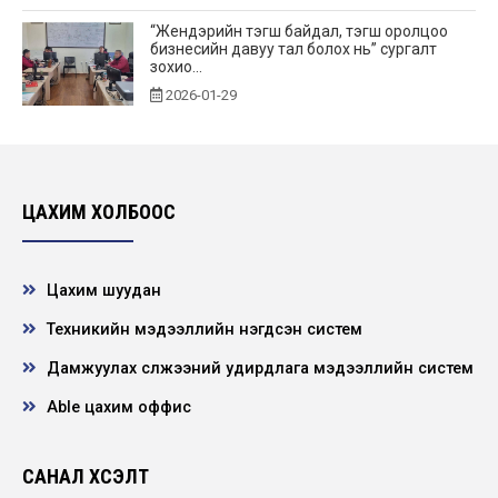
“Жендэрийн тэгш байдал, тэгш оролцоо
бизнесийн давуу тал болох нь” сургалт
зохио...
2026-01-29
Нээлттэй ажлын байр - Улаанбаатар
салбар, сантехникийн слесарь
2026-01-29
ЦАХИМ ХОЛБООС
Нээлттэй ажлын байр - Улаанбаатар
салбар, шугам засварын монтёр
Цахим шуудан
2026-01-23
Техникийн мэдээллийн нэгдсэн систем
Дамжуулах сүлжээний удирдлага мэдээллийн систем
Нээлттэй ажлын байр - Улаанбаатар
салбар, дэд станцын засварын монтёр
Able цахим оффис
2026-01-22
САНАЛ ХҮСЭЛТ
УИХ-ын гишүүн С.Цэнгүүн Цахилгаан дамжуулах
үндэсний сүлжээ ТӨХК-д ажиллалаа.