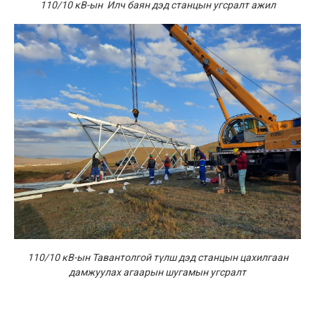
110/10 кВ-ын Илч баян дэд станцын угсралт ажил
110/10 кВ-ын Тавантолгой түлш дэд станцын цахилгаан
дамжуулах агаарын шугамын угсралт