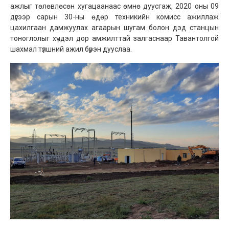
ажлыг төлөвлөсөн хугацаанаас өмнө дуусгаж, 2020 оны 09
дүгээр сарын 30-ны өдөр техникийн комисс ажиллаж
цахилгаан дамжуулах агаарын шугам болон дэд станцын
тоноглолыг хүчдэл дор амжилттай залгаснаар Тавантолгой
шахмал түлшний ажил бүрэн дууслаа.