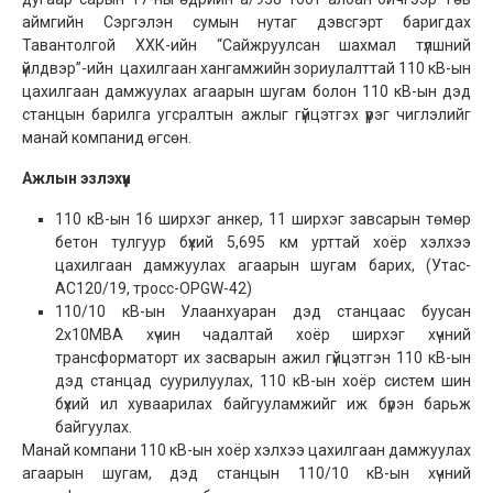
аймгийн Сэргэлэн сумын нутаг дэвсгэрт баригдах
Тавантолгой ХХК-ийн “Сайжруулсан шахмал түлшний
үйлдвэр”-ийн цахилгаан хангамжийн зориулалттай 110 кВ-ын
цахилгаан дамжуулах агаарын шугам болон 110 кВ-ын дэд
станцын барилга угсралтын ажлыг гүйцэтгэх үүрэг чиглэлийг
манай компанид өгсөн.
Ажлын эзлэхүүн
110 кВ-ын 16 ширхэг анкер, 11 ширхэг завсарын төмөр
бетон тулгуур бүхий 5,695 км урттай хоёр хэлхээ
цахилгаан дамжуулах агаарын шугам барих, (Утас-
АС120/19, тросс-OPGW-42)
110/10 кВ-ын Улаанхуаран дэд станцаас буусан
2x10МВА хүчин чадалтай хоёр ширхэг хүчний
трансформаторт их засварын ажил гүйцэтгэн 110 кВ-ын
дэд станцад суурилуулах, 110 кВ-ын хоёр систем шин
бүхий ил хуваарилах байгууламжийг иж бүрэн барьж
байгуулах.
Манай компани 110 кВ-ын хоёр хэлхээ цахилгаан дамжуулах
агаарын шугам, дэд станцын 110/10 кВ-ын хүчний