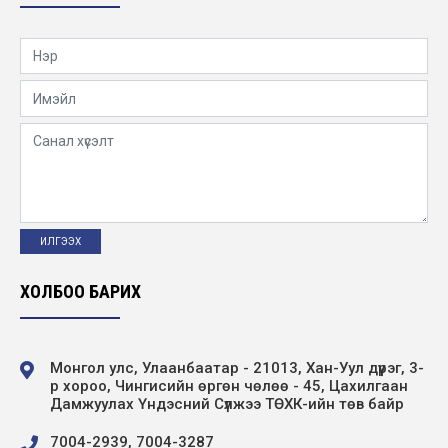
салбар Баянхонгор дэд станц ээлжийн
монтёр
2025-11-25
Хүүхэд хамгааллын бодлогын баримт бичиг
2025-11-11
Алтай-Улиастайн салбар болон Баруун
бүсийн салбарын удирдлагуудыг томилов
2025-10-31
ХОЛБОО БАРИХ
Vacancy announcement
2025-10-28
Монгол улс, Улаанбаатар - 21013, Хан-Уул дүүрэг, 3-
р хороо, Чингисийн өргөн чөлөө - 45, Цахилгаан
Дамжуулах Үндэсний Сүлжээ ТӨХК-ийн төв байр
7004-2939, 7004-3287