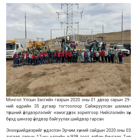
Монгол Улсын Засгийн газрын 2020 оны 01 дүгээр сарын 29-
ний өдрийн 35 дугаар тогтоолоор Сайжруулсан шахмал
түлшний үйлдвэрлэлийг нэмэгдүүлэх зорилгоор Нийслэлийн зүүн
бүсэд шинээр үйлдвэр байгуулах шийдвэр гарсан.
Энэхүү шийдвэрийг үндэслэн Эрчим хүчний сайдын 2020 оны 03
дугаар сарын 17-ны өдрийн а/938 тоот албан бичгээр Төв