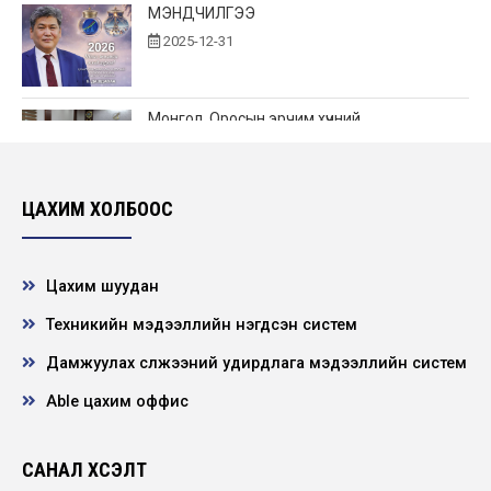
МЭНДЧИЛГЭЭ
2025-12-31
Монгол, Оросын эрчим хүчний
байгууллагууд хамтын ажиллагаагаа
өргөжүүлнэ.
2025-12-19
ЦАХИМ ХОЛБООС
"Цахилгаан эрчим хүч худалдах, худалдан
авах гэрээ" болон "Диспетчерийн
зохицуул...
Цахим шуудан
2025-12-15
Техникийн мэдээллийн нэгдсэн систем
Дамжуулах сүлжээний удирдлага мэдээллийн систем
Нээлттэй ажлын байр - Төвийн бүсийн
салбарын Захиргаа, аж ахуйн албанд
туслах то...
Able цахим оффис
2025-12-12
САНАЛ ХҮСЭЛТ
Нээлттэй ажлын байр - Хангайн бүсийн