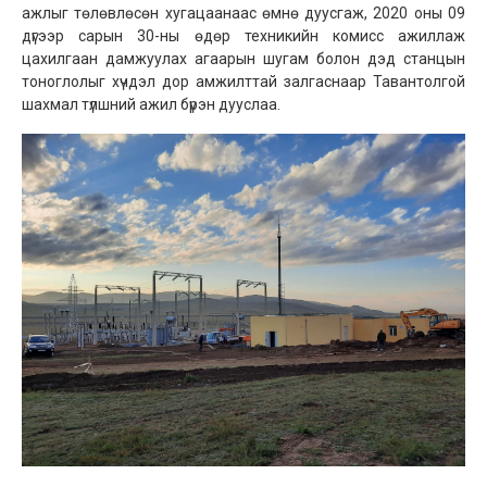
ажлыг төлөвлөсөн хугацаанаас өмнө дуусгаж, 2020 оны 09
дүгээр сарын 30-ны өдөр техникийн комисс ажиллаж
цахилгаан дамжуулах агаарын шугам болон дэд станцын
тоноглолыг хүчдэл дор амжилттай залгаснаар Тавантолгой
шахмал түлшний ажил бүрэн дууслаа.