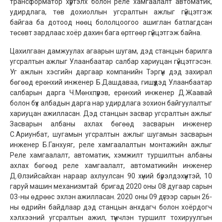
трансформатор хүртэлх болон реле хамгаалалт автоматик,
удирдлага, төв дохиоллын угсралтын ажлыг гүйцэтгэж
байгаа ба дотоод нөөц бололцоогоо ашиглан батлагдсан
төсөвт зардлаас хоёр дахин бага өртгөөр гүйцэтгэж байна.
Цахилгаан дамжуулах агаарын шугам, дэд станцын барилга
угсралтын ажлыг Улаанбаатар салбар хариуцан гүйцэтгэсэн.
Уг ажлын хэсгийн даргаар компанийн Тэргүүн дэд захирал
бөгөөд ерөнхий инженер Б.Дашдаваа, гишүүдэд Улаанбаатар
салбарын дарга Ч.Мөнхпүрэв, ерөнхий инженер Д.Жаавай
болон бүх албадын дарга нар удирдлага зохион байгуулалтыг
хариуцан ажилласан. Дэд станцын засвар угсралтын ажлыг
Засварын албаны ахлах бөгөөд засварын инженер
С.Ариунбат, шугамын угсралтын ажлыг шугамын засварын
инженер Б.Ганхуяг, реле хамгаалалтын монтажийн ажлыг
Реле хамгаалалт, автоматик, хэмжилт туршилтын албаны
ахлах бөгөөд реле хамгаалалт, автоматикийн инженер
Д.Өлзийсайхан нараар ахлуулсан 90 хүний бүрэлдэхүүнтэй, 10
гаруй машин механизмтай бригад 2020 оны 08 дугаар сарын
03-ны өдрөөс эхлэн ажилласан. 2020 оны 09 дүгээр сарын 26-
ны өдрийн байдлаар дэд станцын анхдагч болон хоёрдогч
хэлхээний угсралтын ажил, түүнчлэн туршилт тохируулгын