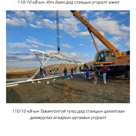
110/10 кВ-ын Илч баян дэд станцын угсралт ажил
110/10 кВ-ын Тавантолгой түлш дэд станцын цахилгаан
дамжуулах агаарын шугамын угсралт