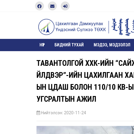
НҮҮР
БИДНИЙ ТУХАЙ
МЭДЭЭ, МЭДЭЭЛЭЛ
ТАВАНТОЛГОЙ ХХК-ИЙН “СА
ҮЙЛДВЭР”-ИЙН ЦАХИЛГААН Х
ЫН ЦДАШ БОЛОН 110/10 КВ-
УГСРАЛТЫН АЖИЛ
Нийтэлсэн: 2020-11-24