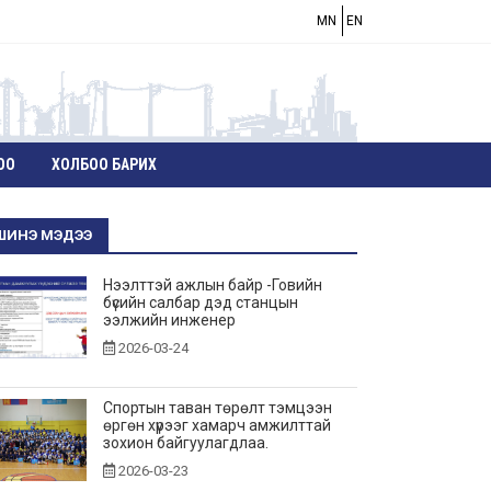
MN
EN
ОО
ХОЛБОО БАРИХ
ШИНЭ МЭДЭЭ
Нээлттэй ажлын байр -Говийн
бүсийн салбар дэд станцын
ээлжийн инженер
2026-03-24
Спортын таван төрөлт тэмцээн
өргөн хүрээг хамарч амжилттай
зохион байгуулагдлаа.
2026-03-23