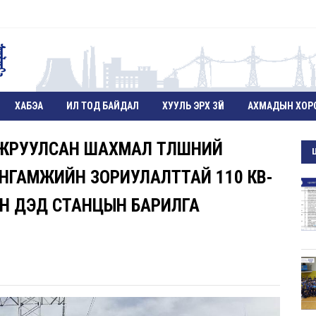
ХАБЭА
ИЛ ТОД БАЙДАЛ
ХУУЛЬ ЭРХ ЗҮЙ
АХМАДЫН ХОР
ЙЖРУУЛСАН ШАХМАЛ ТҮЛШНИЙ
АНГАМЖИЙН ЗОРИУЛАЛТТАЙ 110 КВ-
ЫН ДЭД СТАНЦЫН БАРИЛГА