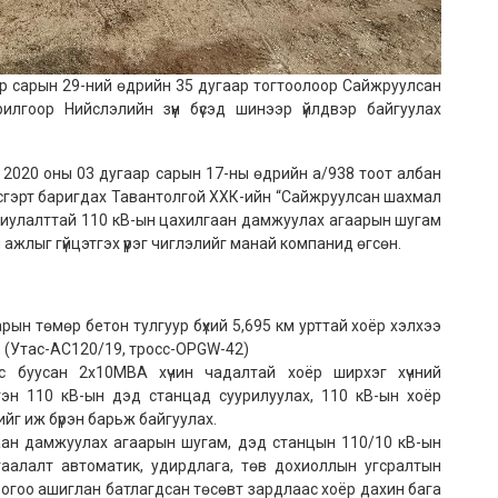
эр сарын 29-ний өдрийн 35 дугаар тогтоолоор Сайжруулсан
рилгоор Нийслэлийн зүүн бүсэд шинээр үйлдвэр байгуулах
н 2020 оны 03 дугаар сарын 17-ны өдрийн а/938 тоот албан
сгэрт баригдах Тавантолгой ХХК-ийн “Сайжруулсан шахмал
риулалттай 110 кВ-ын цахилгаан дамжуулах агаарын шугам
ажлыг гүйцэтгэх үүрэг чиглэлийг манай компанид өгсөн.
рын төмөр бетон тулгуур бүхий 5,695 км урттай хоёр хэлхээ
 (Утас-АС120/19, тросс-OPGW-42)
с буусан 2x10МВА хүчин чадалтай хоёр ширхэг хүчний
гэн 110 кВ-ын дэд станцад суурилуулах, 110 кВ-ын хоёр
йг иж бүрэн барьж байгуулах.
аан дамжуулах агаарын шугам, дэд станцын 110/10 кВ-ын
гаалалт автоматик, удирдлага, төв дохиоллын угсралтын
огоо ашиглан батлагдсан төсөвт зардлаас хоёр дахин бага