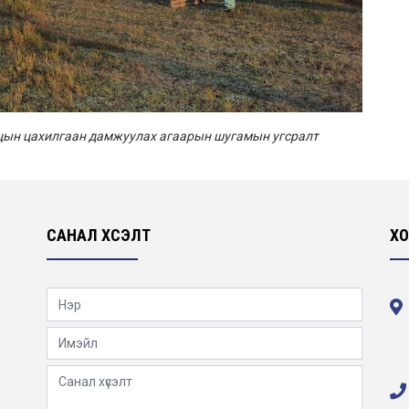
нцын цахилгаан дамжуулах агаарын шугамын угсралт
САНАЛ ХҮСЭЛТ
ХО