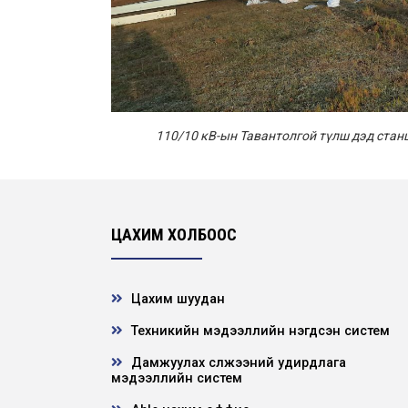
110/10 кВ-ын Тавантолгой түлш дэд ста
ЦАХИМ ХОЛБООС
Цахим шуудан
Техникийн мэдээллийн нэгдсэн систем
Дамжуулах сүлжээний удирдлага
мэдээллийн систем