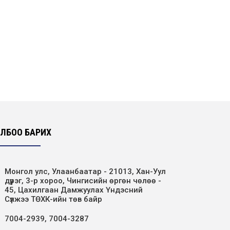
ЛБОО БАРИХ
Монгол улс, Улаанбаатар - 21013, Хан-Уул
дүүрэг, 3-р хороо, Чингисийн өргөн чөлөө -
45, Цахилгаан Дамжуулах Үндэсний
Сүлжээ ТӨХК-ийн төв байр
7004-2939, 7004-3287