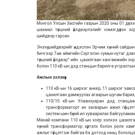
Монгол Улсын Засгийн газрын 2020 оны 01 дүгэ
шахмал түлшний үйлдвэрлэлийг нэмэгдүүлэх зо
шийдвэр гарсан.
Энэхүү шийдвэрийг үндэслэн Эрчим хүчний сайды
бичгээр Төв аймгийн Сэргэлэн сумын нутаг дэв
түлшний үйлдвэр”-ийн цахилгаан хангамжийн зо
болон 110 кВ-ын дэд станцын барилга угсралтын 
Ажлын эзлэхүүн
110 кВ-ын 16 ширхэг анкер, 11 ширхэг завса
цахилгаан дамжуулах агаарын шугам барих,
110/10 кВ-ын Улаанхуаран дэд станцаа
трансформаторт их засварын ажил гүйцэт
систем шин бүхий ил хуваарилах байгууламжи
Манай компани 110 кВ-ын хоёр хэлхээ цахилг
хүчний трансформатор хүртэлх болон реле хам
ажлыг гүйцэтгэж байгаа ба дотоод нөөц бололцо