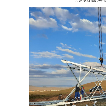
110/10 кВ-ын Илч б