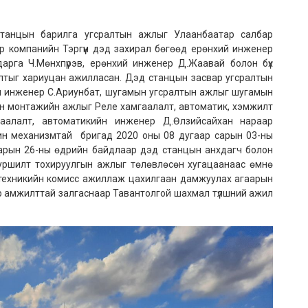
танцын барилга угсралтын ажлыг Улаанбаатар салбар
ар компанийн Тэргүүн дэд захирал бөгөөд ерөнхий инженер
дарга Ч.Мөнхпүрэв, ерөнхий инженер Д.Жаавай болон бүх
лтыг хариуцан ажилласан. Дэд станцын засвар угсралтын
н инженер С.Ариунбат, шугамын угсралтын ажлыг шугамын
ын монтажийн ажлыг Реле хамгаалалт, автоматик, хэмжилт
аалалт, автоматикийн инженер Д.Өлзийсайхан нараар
машин механизмтай бригад 2020 оны 08 дугаар сарын 03-ны
сарын 26-ны өдрийн байдлаар дэд станцын анхдагч болон
 туршилт тохируулгын ажлыг төлөвлөсөн хугацаанаас өмнө
р техникийн комисс ажиллаж цахилгаан дамжуулах агаарын
р амжилттай залгаснаар Тавантолгой шахмал түлшний ажил