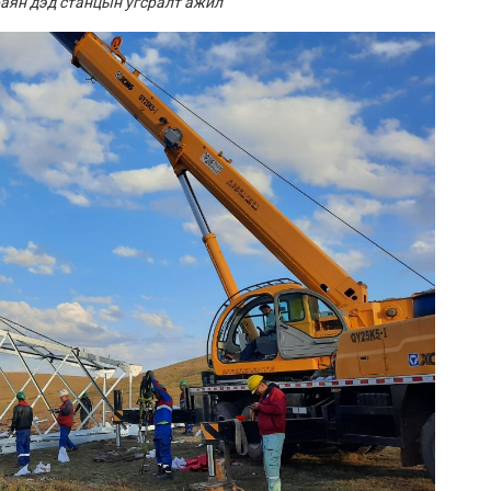
аян дэд станцын угсралт ажил