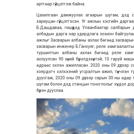
өртгөөр гүйцэтгэж байна.
Цахилгаан дамжуулах агаарын шугам, дэд с
хариуцан гүйцэтгэсэн. Уг ажлын хэсгийн дарга
Б.Дашдаваа, гишүүдэд Улаанбаатар салбарын 
албадын дарга нар удирдлага зохион байгуула
ажлыг Засварын албаны ахлах бөгөөд засвары
засварын инженер Б.Ганхуяг, реле хамгаалалт
туршилтын албаны ахлах бөгөөд реле хамг
ахлуулсан 90 хүний бүрэлдэхүүнтэй, 10 гаруй 
өдрөөс эхлэн ажилласан. 2020 оны 09 дүгээр 
хоёрдогч хэлхээний угсралтын ажил, түүнчлэн
дуусгаж, 2020 оны 09 дүгээр сарын 30-ны өдө
шугам болон дэд станцын тоноглолыг хүчдэл до
бүрэн дууслаа.