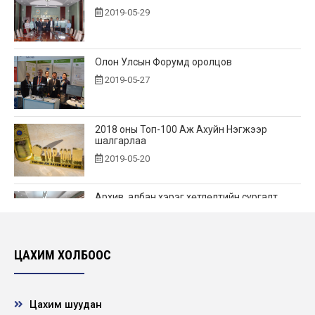
2019-05-29
Олон Улсын Форумд оролцов
2019-05-27
2018 оны Топ-100 Аж Ахуйн Нэгжээр
шалгарлаа
2019-05-20
Архив, албан хэрэг хөтлөлтийн сургалт
зохион байгуулав
2019-05-15
ЦАХИМ ХОЛБООС
Хамгаалалтын зурвасын дэглэм сахиулж
ажиллав
2019-05-05
Цахим шуудан