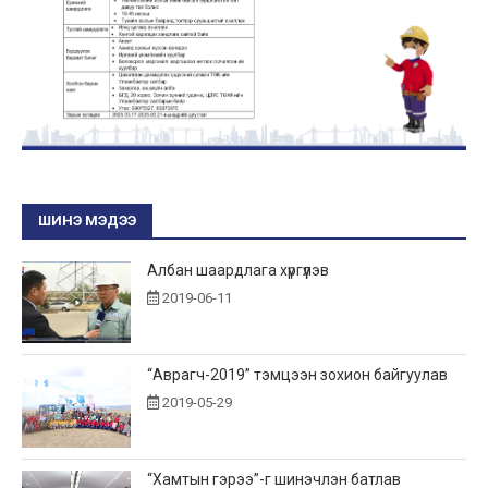
ШИНЭ МЭДЭЭ
Албан шаардлага хүргүүлэв
2019-06-11
“Аврагч-2019” тэмцээн зохион байгуулав
2019-05-29
“Хамтын гэрээ”-г шинэчлэн батлав