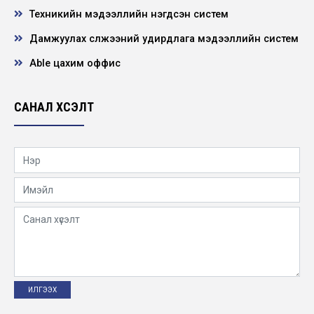
Техникийн мэдээллийн нэгдсэн систем
Үйлдвэрлэл техникийн зөвлөлийн хурал
болов
Дамжуулах сүлжээний удирдлага мэдээллийн систем
2019-05-03
Able цахим оффис
Манай волейболын баг хос хүрэл медаль
хүртэв
САНАЛ ХҮСЭЛТ
2019-05-02
110 кв-ын Сүхбаатар агаарын шугамд
тулгуур тэгшлэх ажил хийгдэв
2019-04-01
Төсөл хөтөлбөр
2019-03-20
Хэмжүүр, тоолуурын ажилтнуудын ээлжит
зөвлөгөөн болов