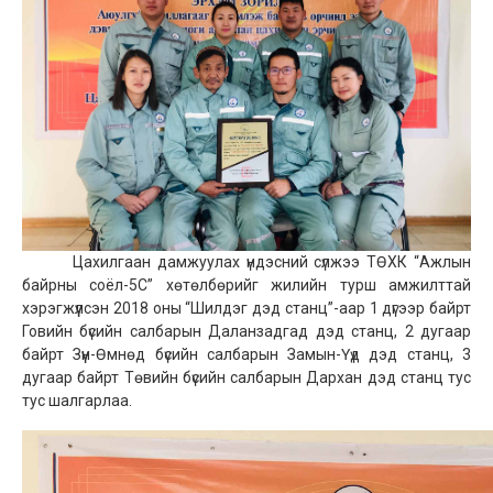
Цахилгаан дамжуулах үндэсний сүлжээ ТӨХК “Ажлын
байрны соёл-5С” хөтөлбөрийг жилийн турш амжилттай
хэрэгжүүлсэн 2018 оны “Шилдэг дэд станц”-аар 1 дүгээр байрт
Говийн бүсийн салбарын Даланзадгад дэд станц, 2 дугаар
байрт Зүүн-Өмнөд бүсийн салбарын Замын-Үүд дэд станц, 3
дугаар байрт Төвийн бүсийн салбарын Дархан дэд станц тус
тус шалгарлаа.