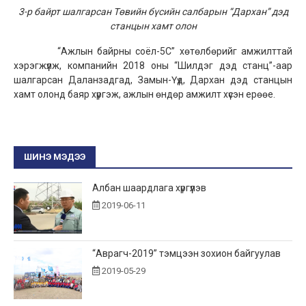
3-р байрт шалгарсан Төвийн бүсийн салбарын
“Дархан” дэд
станцын хамт олон
“Ажлын байрны соёл-5С” хөтөлбөрийг амжилттай
хэрэгжүүлж, компанийн 2018 оны “Шилдэг дэд станц”-аар
шалгарсан Даланзадгад, Замын-Үүд, Дархан дэд станцын
хамт олонд баяр хүргэж, ажлын өндөр амжилт хүсэн ерөөе.
ШИНЭ МЭДЭЭ
Албан шаардлага хүргүүлэв
2019-06-11
“Аврагч-2019” тэмцээн зохион байгуулав
2019-05-29