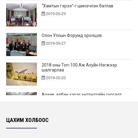
“Хамтын гэрээ”-г шинэчлэн батлав
2019-05-29
Олон Улсын Форумд оролцов
2019-05-27
2018 оны Топ-100 Аж Ахуйн Нэгжээр
шалгарлаа
2019-05-20
Архив, албан хэрэг хөтлөлтийн сургалт
зохион байгуулав
2019-05-15
ЦАХИМ ХОЛБООС
Хамгаалалтын зурвасын дэглэм сахиулж
ажиллав
2019-05-05