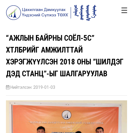
☰
“АЖЛЫН БАЙРНЫ СОЁЛ-5С”
ХӨТӨЛБӨРИЙГ АМЖИЛТТАЙ
ХЭРЭГЖҮҮЛСЭН 2018 ОНЫ ”ШИЛДЭГ
ДЭД СТАНЦ”-ЫГ ШАЛГАРУУЛАВ
Нийтэлсэн: 2019-01-03