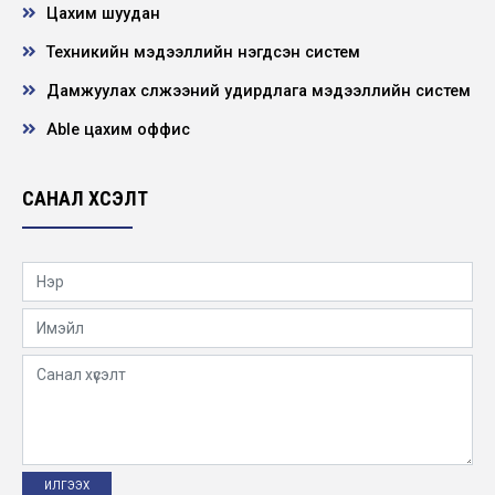
Цахим шуудан
Техникийн мэдээллийн нэгдсэн систем
Үйлдвэрлэл техникийн зөвлөлийн хурал
болов
Дамжуулах сүлжээний удирдлага мэдээллийн систем
2019-05-03
Able цахим оффис
Манай волейболын баг хос хүрэл медаль
хүртэв
САНАЛ ХҮСЭЛТ
2019-05-02
110 кв-ын Сүхбаатар агаарын шугамд
тулгуур тэгшлэх ажил хийгдэв
2019-04-01
Төсөл хөтөлбөр
2019-03-20
Хэмжүүр, тоолуурын ажилтнуудын ээлжит