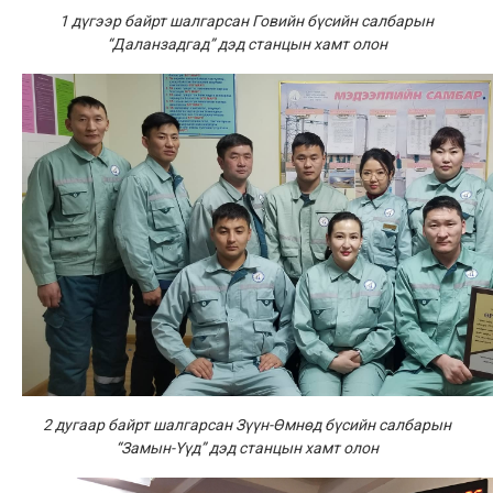
1 дүгээр байрт шалгарсан Говийн бүсийн салбарын
“Даланзадгад” дэд станцын хамт олон
2 дугаар байрт шалгарсан Зүүн-Өмнөд бүсийн салбарын
“Замын-Үүд” дэд станцын хамт олон