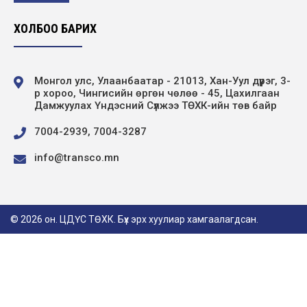
зөвлөгөөн болов
2019-03-13
ХОЛБОО БАРИХ
“Улаанбаатар-2019” спортын тэмцээн
зохион байгуулав
Монгол улс, Улаанбаатар - 21013, Хан-Уул дүүрэг, 3-
2019-03-06
р хороо, Чингисийн өргөн чөлөө - 45, Цахилгаан
Дамжуулах Үндэсний Сүлжээ ТӨХК-ийн төв байр
Төрийн дээд одон, медалиар шагнагдлаа
7004-2939, 7004-3287
2019-02-04
info@transco.mn
МЭНДЧИЛГЭЭ
2019-02-04
© 2026 он. ЦДҮС ТӨХК. Бүх эрх хуулиар хамгаалагдсан.
Компанийн ахмадуудад хүндэтгэл үзүүлэв
2019-02-01