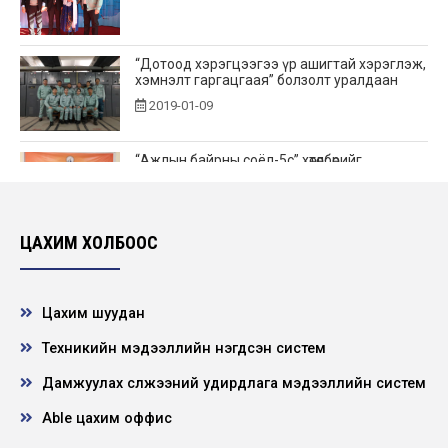
“Дотоод хэрэгцээгээ үр ашигтай хэрэглэж,
хэмнэлт гаргацгаая” болзолт уралдаан
2019-01-09
“Ажлын байрны соёл-5с” хөтөлбөрийг
амжилттай хэрэгжүүлсэн 2018 оны
”Шилдэг Дэд...
2019-01-03
ЦАХИМ ХОЛБООС
“ЦДҮС” ТӨХК 2018 оны Топ 10 ажил
2019-01-02
Цахим шуудан
Техникийн мэдээллийн нэгдсэн систем
"ЦДҮС" ТӨХК Улаанбаатар салбарын 2018
Дамжуулах сүлжээний удирдлага мэдээллийн систем
оны Топ 10 ажил
2019-01-02
Able цахим оффис