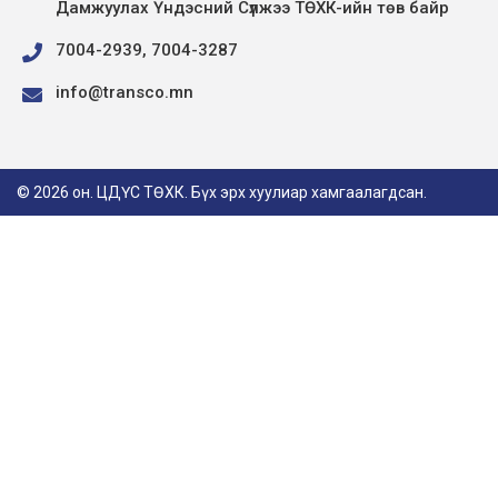
Дамжуулах Үндэсний Сүлжээ ТӨХК-ийн төв байр
7004-2939, 7004-3287
info@transco.mn
© 2026 он. ЦДҮС ТӨХК. Бүх эрх хуулиар хамгаалагдсан.