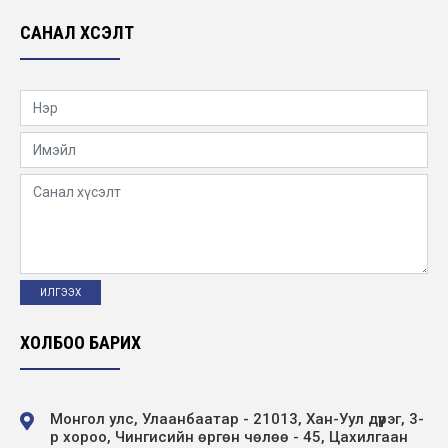
“Хөдөлмөр, нийгмийн зөвшлийн гурван талт
САНАЛ ХҮСЭЛТ
хамтын хэлэлцээрийг хэрэгжүүлэгч байгу...
2019-01-02
ЦДҮС ТӨХК 2018 ОНЫ ТОП 10 АЖИЛ
2019-01-02
ЦДҮС ТӨХК 50 жилийн ой
2018-12-30
ЦДҮС ТӨХК 40 жилийн ой
2007-12-30
ХОЛБОО БАРИХ
Монгол улс, Улаанбаатар - 21013, Хан-Уул дүүрэг, 3-
р хороо, Чингисийн өргөн чөлөө - 45, Цахилгаан