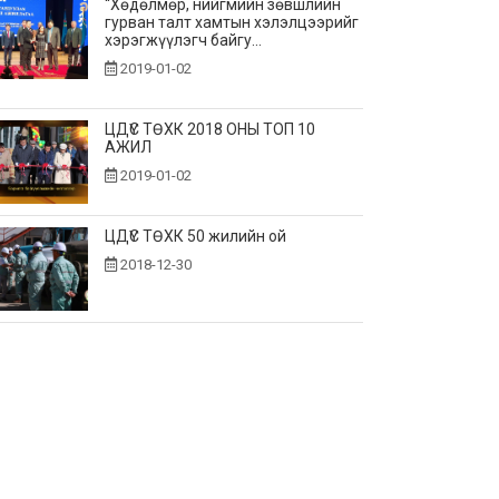
“Хөдөлмөр, нийгмийн зөвшлийн
гурван талт хамтын хэлэлцээрийг
хэрэгжүүлэгч байгу...
2019-01-02
ЦДҮС ТӨХК 2018 ОНЫ ТОП 10
АЖИЛ
2019-01-02
ЦДҮС ТӨХК 50 жилийн ой
2018-12-30
ЦДҮС ТӨХК 40 жилийн ой
2007-12-30
ТЕНДЕРИЙН УРИЛГА