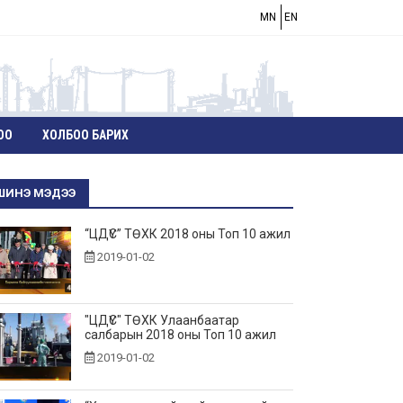
MN
EN
ОО
ХОЛБОО БАРИХ
ШИНЭ МЭДЭЭ
“ЦДҮС” ТӨХК 2018 оны Топ 10 ажил
2019-01-02
"ЦДҮС" ТӨХК Улаанбаатар
салбарын 2018 оны Топ 10 ажил
2019-01-02