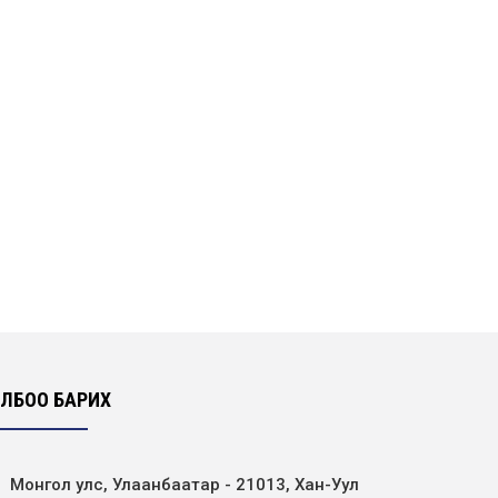
ҮНИЙН САНАЛ АВАХ УРИЛГА
ҮНИЙН САНАЛ АВАХ УРИЛГА
ҮНИЙН САНАЛ АВАХ УРИЛГА
ҮНИЙН САНАЛ АВАХ УРИЛГА
ЛБОО БАРИХ
Монгол улс, Улаанбаатар - 21013, Хан-Уул