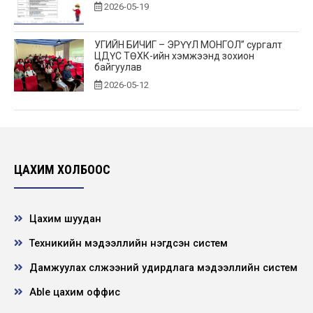
2026-05-19
УГИЙН БИЧИГ – ЭРҮҮЛ МОНГОЛ” сургалт
ЦДҮС ТӨХК-ийн хэмжээнд зохион
байгуулав
2026-05-12
“Хөдөлмөрийн аюулгүй байдал – Ажилтан
бүрийн оролцоо” сэдэвт уралдааны
шилдгүүд...
2026-04-28
ЦАХИМ ХОЛБООС
Эрчим хүчний сайд Б.Найдалаа компанийн
үйл ажиллагаатай танилцлаа
Цахим шуудан
2026-04-21
Техникийн мэдээллийн нэгдсэн систем
Дамжуулах сүлжээний удирдлага мэдээллийн систем
“Алтан Бэрс-2026” корпорацуудын шатрын
аварга шалгаруулах тэмцээнд дэд байр
эзэл...
Able цахим оффис
2026-04-20