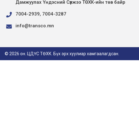
Дамжуулах Үндэсний Сүлжээ ТӨХК-ийн төв байр
7004-2939, 7004-3287
info@transco.mn
© 2026 он. ЦДҮС ТӨХК. Бүх эрх хуулиар хамгаалагдсан.