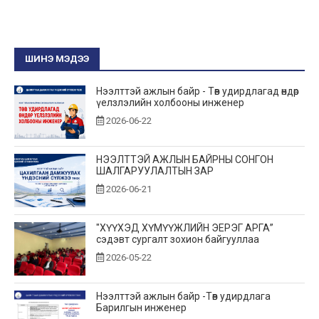
ШИНЭ МЭДЭЭ
Нээлттэй ажлын байр - Төв удирдлагад өндөр
үелзлэлийн холбооны инженер
2026-06-22
НЭЭЛТТЭЙ АЖЛЫН БАЙРНЫ СОНГОН
ШАЛГАРУУЛАЛТЫН ЗАР
2026-06-21
"ХҮҮХЭД ХҮМҮҮЖЛИЙН ЭЕРЭГ АРГА”
сэдэвт сургалт зохион байгууллаа
2026-05-22
Нээлттэй ажлын байр -Төв удирдлага
Барилгын инженер