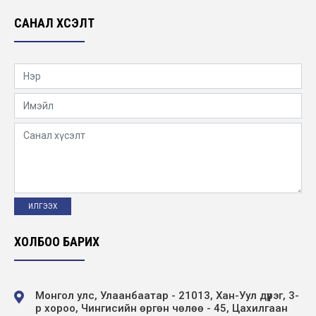
САНАЛ ХҮСЭЛТ
Нээлттэй ажлын байр Улаанбаатар салбар
- Суудлын автомашины жолооч
2026-04-16
“Мэргэжлээ сонгоцгооё” өдөрлөг зохион
байгуулагдлаа
2026-04-15
“Мэргэжлээ сонгоцгооё” өдөрлөг зохион
байгуулагдлаа
2026-04-15
Эрчим хүчний салбарын нээлттэй хаалганы
ХОЛБОО БАРИХ
өдөрлөг
2026-04-15
Монгол улс, Улаанбаатар - 21013, Хан-Уул дүүрэг, 3-
р хороо, Чингисийн өргөн чөлөө - 45, Цахилгаан