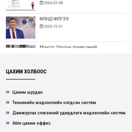
2026-01-08
МЭНДЧИЛГЭЭ
2025-12-31
Монгол, Оросын эрчим хүчний
байгууллагууд хамтын ажиллагаагаа
өргөжүүлнэ.
2025-12-19
ЦАХИМ ХОЛБООС
"Цахилгаан эрчим хүч худалдах, худалдан
авах гэрээ" болон "Диспетчерийн
зохицуул...
Цахим шуудан
2025-12-15
Техникийн мэдээллийн нэгдсэн систем
Дамжуулах сүлжээний удирдлага мэдээллийн систем
Нээлттэй ажлын байр - Төвийн бүсийн
салбарын Захиргаа, аж ахуйн албанд
туслах то...
Able цахим оффис
2025-12-12