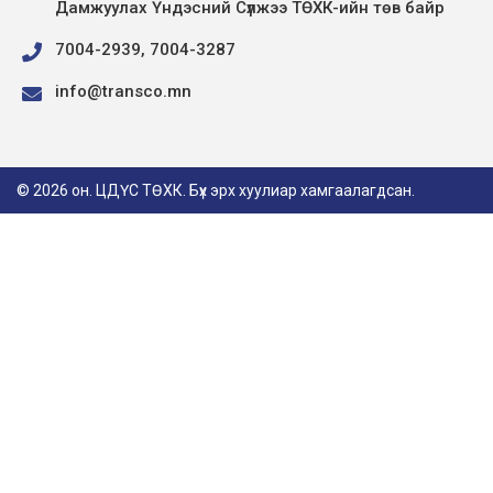
Дамжуулах Үндэсний Сүлжээ ТӨХК-ийн төв байр
7004-2939, 7004-3287
info@transco.mn
© 2026 он. ЦДҮС ТӨХК. Бүх эрх хуулиар хамгаалагдсан.