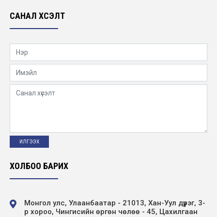
САНАЛ ХҮСЭЛТ
Нээлттэй ажлын байр - Хангайн бүсийн
салбар Баянхонгор дэд станц ээлжийн
монтёр
2025-11-25
Хүүхэд хамгааллын бодлогын баримт бичиг
2025-11-11
Алтай-Улиастайн салбар болон Баруун
бүсийн салбарын удирдлагуудыг томилов
2025-10-31
ХОЛБОО БАРИХ
Vacancy announcement
2025-10-28
Монгол улс, Улаанбаатар - 21013, Хан-Уул дүүрэг, 3-
р хороо, Чингисийн өргөн чөлөө - 45, Цахилгаан