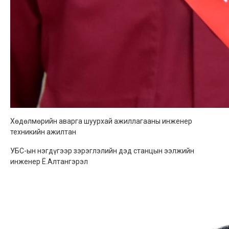
Хөдөлмөрийн аварга шуурхай ажиллагааны инженер
техникийн ажилтан
УБС-ын нэгдүгээр зэрэглэлийн дэд станцын ээлжийн
инженер Ё.Алтангэрэл