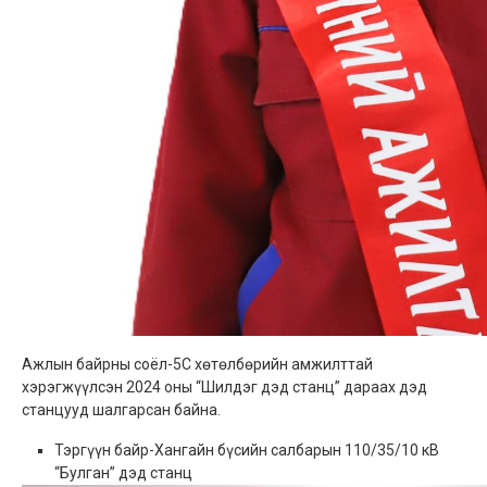
Ажлын байрны соёл-5С хөтөлбөрийн амжилттай
хэрэгжүүлсэн 2024 оны “Шилдэг дэд станц” дараах дэд
станцууд шалгарсан байна.
Тэргүүн байр-Хангайн бүсийн салбарын 110/35/10 кВ
“Булган” дэд станц