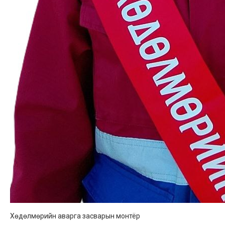
Хөдөлмөрийн аварга засварын монтёр