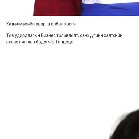
Хөдөлмөрийн аварга албан хаагч
Төв удирдлагын Бизнес төлөвлөлт, санхүүгийн хэлтсийн
ахлах нягтлан бодогч Б. Ганцэцэг