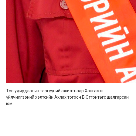
Төв удирдлагын тэргүүний ажилтнаар Хангамж
үйлчилгээний хэлтсийн Ахлах тогооч Б.Отгонтөгс шалгарсан
юм.