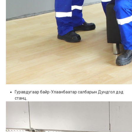
Гуравдугаар байр-Улаанбаатар салбарын Дундгол дэд
станц.