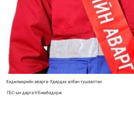
Хөдөлмөрийн аварга-Удирдах албан тушаалтан
ГБС-ын дарга Н.Бямбадорж