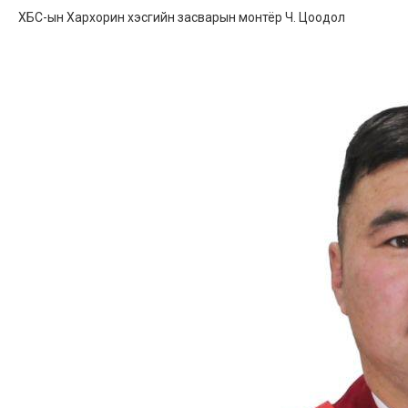
ХБС-ын Хархорин хэсгийн засварын монтёр Ч. Цоодол