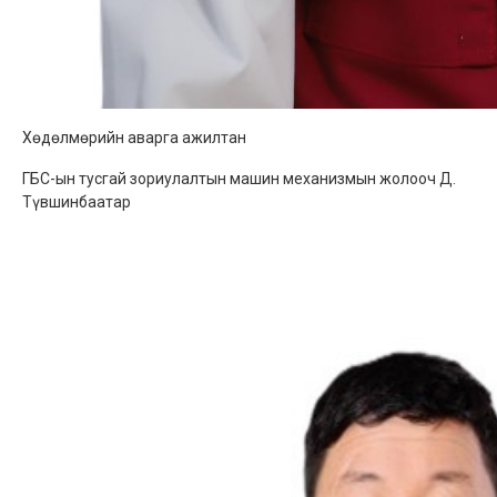
Хөдөлмөрийн аварга ажилтан
ГБС-ын тусгай зориулалтын машин механизмын жолооч Д.
Түвшинбаатар