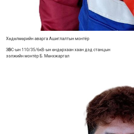
Хөдөлмөрийн аварга Ашиглалтын монтёр
ЗӨБС-ын 110/35/6кВ-ын өндөрхаан хаан дэд станцын
ээлжийн монтёр Б. Мөнхжаргал