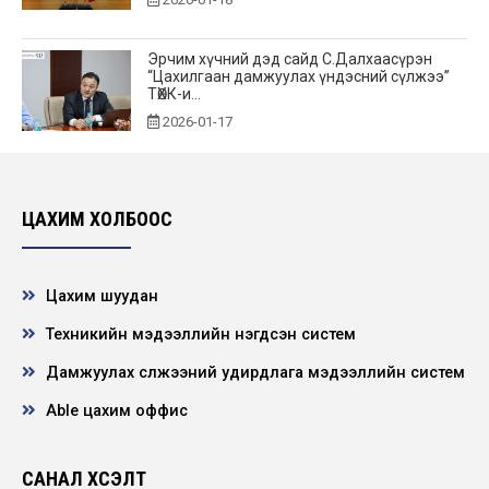
Эрчим хүчний дэд сайд С.Далхаасүрэн
“Цахилгаан дамжуулах үндэсний сүлжээ”
ТӨХК-и...
2026-01-17
Нээлттэй ажлын байр - Улаанбаатар
салбар, Захиргаа, аж ахуйн албанд
ЦАХИМ ХОЛБООС
үйлчлэгч
2026-01-16
Цахим шуудан
Техникийн мэдээллийн нэгдсэн систем
Дамжуулах сүлжээний удирдлага мэдээллийн систем
Able цахим оффис
САНАЛ ХҮСЭЛТ