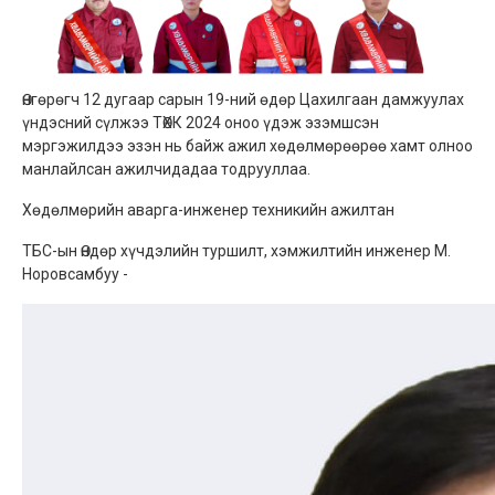
Өнгөрөгч 12 дугаар сарын 19-ний өдөр Цахилгаан дамжуулах
үндэсний сүлжээ ТӨХК 2024 оноо үдэж эзэмшсэн
мэргэжилдээ эзэн нь байж ажил хөдөлмөрөөрөө хамт олноо
манлайлсан ажилчидадаа тодрууллаа.
Хөдөлмөрийн аварга-инженер техникийн ажилтан
ТБС-ын Өндөр хүчдэлийн туршилт, хэмжилтийн инженер М.
Норовсамбуу -