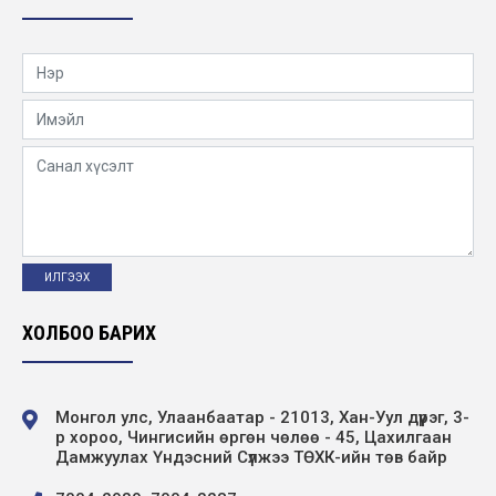
ХОЛБОО БАРИХ
Монгол улс, Улаанбаатар - 21013, Хан-Уул дүүрэг, 3-
р хороо, Чингисийн өргөн чөлөө - 45, Цахилгаан
Дамжуулах Үндэсний Сүлжээ ТӨХК-ийн төв байр