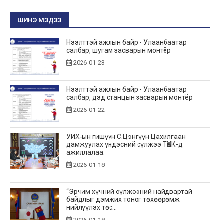
ШИНЭ МЭДЭЭ
Нээлттэй ажлын байр - Улаанбаатар
салбар, шугам засварын монтёр
2026-01-23
Нээлттэй ажлын байр - Улаанбаатар
салбар, дэд станцын засварын монтёр
2026-01-22
УИХ-ын гишүүн С.Цэнгүүн Цахилгаан
дамжуулах үндэсний сүлжээ ТӨХК-д
ажиллалаа.
2026-01-18
“Эрчим хүчний сүлжээний найдвартай
байдлыг дэмжих тоног төхөөрөмж
нийлүүлэх төс...
2026-01-18