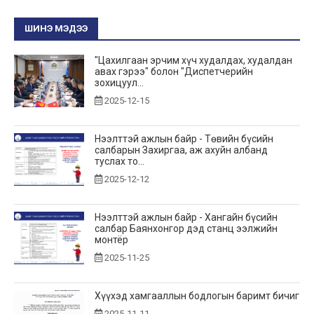
ШИНЭ МЭДЭЭ
"Цахилгаан эрчим хүч худалдах, худалдан
авах гэрээ" болон "Диспетчерийн
зохицуул...
2025-12-15
Нээлттэй ажлын байр - Төвийн бүсийн
салбарын Захиргаа, аж ахуйн албанд
туслах то...
2025-12-12
Нээлттэй ажлын байр - Хангайн бүсийн
салбар Баянхонгор дэд станц ээлжийн
монтёр
2025-11-25
Хүүхэд хамгааллын бодлогын баримт бичиг
2025-11-11