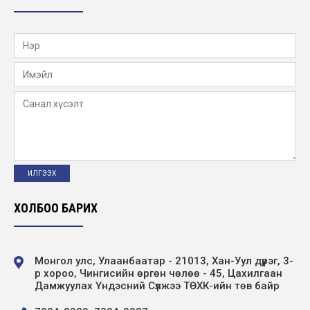
ХОЛБОО БАРИХ
Монгол улс, Улаанбаатар - 21013, Хан-Уул дүүрэг, 3-
р хороо, Чингисийн өргөн чөлөө - 45, Цахилгаан
Дамжуулах Үндэсний Сүлжээ ТӨХК-ийн төв байр