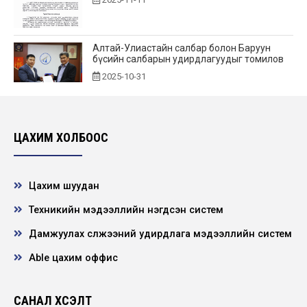
Алтай-Улиастайн салбар болон Баруун
бүсийн салбарын удирдлагуудыг томилов
2025-10-31
Vacancy announcement
2025-10-28
ЦАХИМ ХОЛБООС
Цахим шуудан
Техникийн мэдээллийн нэгдсэн систем
Дамжуулах сүлжээний удирдлага мэдээллийн систем
Able цахим оффис
САНАЛ ХҮСЭЛТ