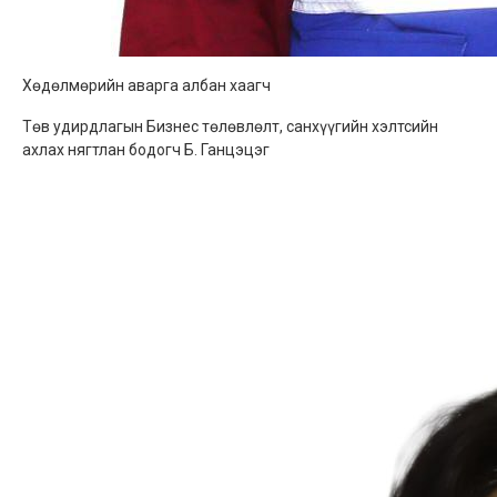
Хөдөлмөрийн аварга албан хаагч
Төв удирдлагын Бизнес төлөвлөлт, санхүүгийн хэлтсийн
ахлах нягтлан бодогч Б. Ганцэцэг