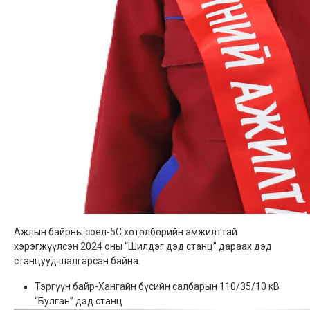
Ажлын байрны соёл-5С хөтөлбөрийн амжилттай
хэрэгжүүлсэн 2024 оны “Шилдэг дэд станц” дараах дэд
станцууд шалгарсан байна.
Тэргүүн байр-Хангайн бүсийн салбарын 110/35/10 кВ
“Булган” дэд станц