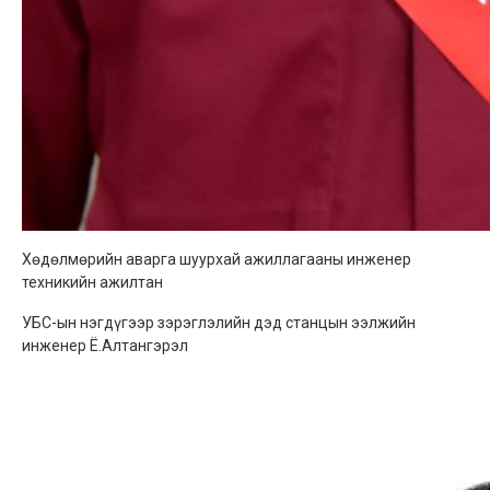
Хөдөлмөрийн аварга шуурхай ажиллагааны инженер
техникийн ажилтан
УБС-ын нэгдүгээр зэрэглэлийн дэд станцын ээлжийн
инженер Ё.Алтангэрэл