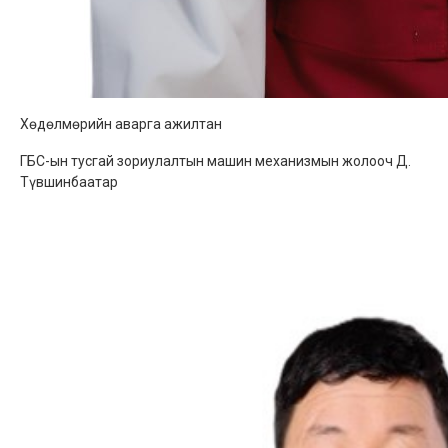
Хөдөлмөрийн аварга ажилтан
ГБС-ын тусгай зориулалтын машин механизмын жолооч Д.
Түвшинбаатар