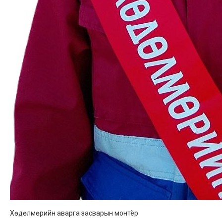
Хөдөлмөрийн аварга засварын монтёр