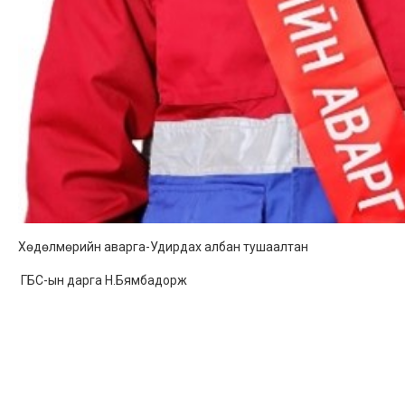
Хөдөлмөрийн аварга-Удирдах албан тушаалтан
ГБС-ын дарга Н.Бямбадорж