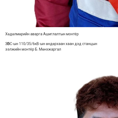
Хөдөлмөрийн аварга Ашиглалтын монтёр
ЗӨБС-ын 110/35/6кВ-ын өндөрхаан хаан дэд станцын
ээлжийн монтёр Б. Мөнхжаргал