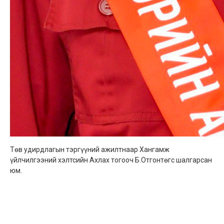
Төв удирдлагын тэргүүний ажилтнаар Хангамж
үйлчилгээний хэлтсийн Ахлах тогооч Б.Отгонтөгс шалгарсан
юм.