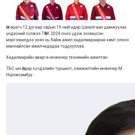
Өнгөрөгч 12 дугаар сарын 19-ний өдөр Цахилгаан дамжуулах
үндэсний сүлжээ ТӨХК 2024 оноо үдэж эзэмшсэн
мэргэжилдээ эзэн нь байж ажил хөдөлмөрөөрөө хамт олноо
манлайлсан ажилчидадаа тодрууллаа.
Хөдөлмөрийн аварга-инженер техникийн ажилтан
ТБС-ын Өндөр хүчдэлийн туршилт, хэмжилтийн инженер М.
Норовсамбуу -