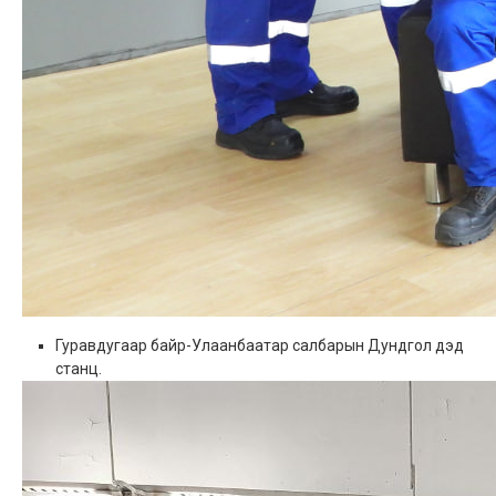
Гуравдугаар байр-Улаанбаатар салбарын Дундгол дэд
станц.