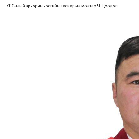
ХБС-ын Хархорин хэсгийн засварын монтёр Ч. Цоодол